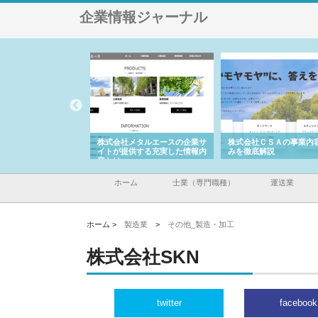
企業情報ジャーナル
ナツハラが建設と鋲螺
株式会社メタルエースの企業サ
株式会社ＣＳＡの事業内
暮らしを支える理由
イトが提供する充実した情報内
みを徹底解説
容とは
ホーム
士業（専門職種）
運送業
ホーム >
製造業
>
その他_製造・加工
株式会社SKN
twitter
facebook