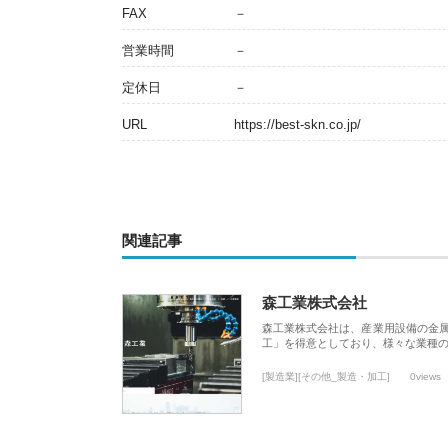
FAX
－
営業時間
－
定休日
－
URL
https://best-skn.co.jp/
関連記事
森工業株式会社
森工業株式会社は、産業用設備の金
工」を得意としており、様々な業種
[製造業][その他_製造・加工]
0views