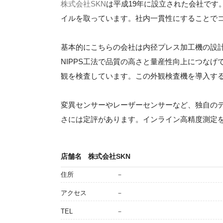
株式会社SKN
は平成19年に設立された会社で
イルを取っています。社内一貫性にすることで
基本的にこちらの会社は内径プレス加工機の設
NIPPS工法で品質の高さと量産性向上につな
観を検査しています。この外観検査機を導入す
変異センサーやレーザーセンサーなど、独自の
さには定評があります。インライン高精度測定
店舗名
株式会社SKN
住所
－
アクセス
－
TEL
－