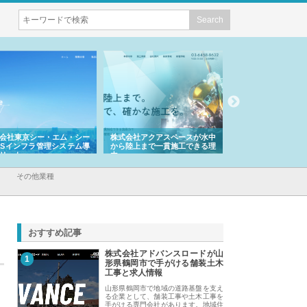
会社東京シー・エム・シー
株式会社アクアスペースが水中
株式会社地盤調査事
ISインフラ管理システム導
から陸上まで一貫施工できる理
れ続ける理由と建設
リット
由
強み
その他業種
おすすめ記事
株式会社アドバンスロードが山
1
形県鶴岡市で手がける舗装土木
工事と求人情報
山形県鶴岡市で地域の道路基盤を支え
る企業として、舗装工事や土木工事を
手がける専門会社があります。地域住