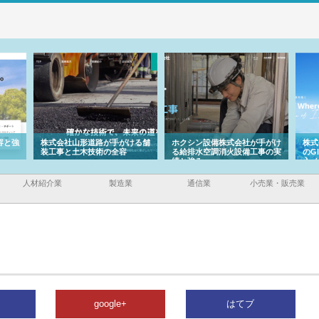
容と強
株式会社山形道路が手がける舗
ホクシン設備株式会社が手がけ
株式
装工事と土木技術の全容
る給排水空調消火設備工事の実
のG
績と強み
入メ
人材紹介業
製造業
通信業
小売業・販売業
google+
はてブ