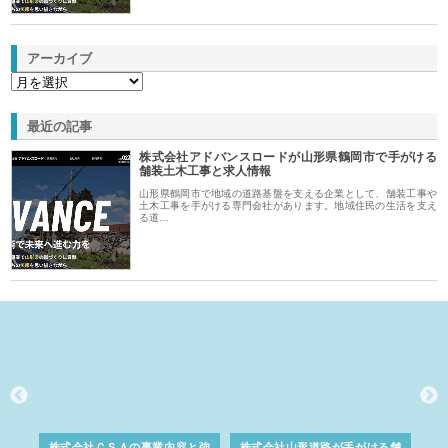
アーカイブ
最近の記事
株式会社アドバンスロードが山形県鶴岡市で手がける
舗装土木工事と求人情報
山形県鶴岡市で地域の道路基盤を支える企業として、舗装工事や
土木工事を手がける専門会社があります。地域住民の生活を支え
る道…
業サ
株式会社ＣＳＡの事業内容と強
株式会社山形道路が手がける舗
ホ