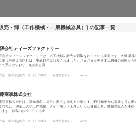
[販売・卸（工作機械・一般機械器具）] の記事一覧
限会社ティーズファクトリー
限会社ティーズファクトリーは、木工機械の販売や買取を行っている企業です。茨城県神
に拠点を構える同社は、平成13年に設立されました。さまざまな中古木工機械の買取から
まで手掛けており、売る側と買…
小売業・販売業][販売・卸（工作機械・一般機械器具）]
0views
藤商事株式会社
藤商事株式会社は、愛知県名古屋市に拠点を構える企業です。昭和46年から事業を営む歴
る同社は、切削工具や工作機械、ダイヤモンド工具といった各種工具、機械の販売を手掛
います。顧客のお役に立てる企…
小売業・販売業][販売・卸（工作機械・一般機械器具）]
0views