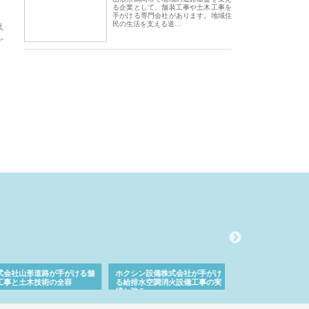
る企業として、舗装工事や土木工事を
手がける専門会社があります。地域住
民の生活を支える道…
え
し
会社山形道路が手がける舗
ホクシン設備株式会社が手がけ
株式会社東京シー・
事と土木技術の全容
る給排水空調消火設備工事の実
のGISインフラ管理
績と強み
入メリット