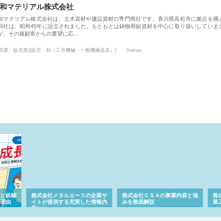
和マテリアル株式会社
和マテリアル株式会社は、土木資材や建設資材の専門商社です。香川県高松市に拠点を構
同社は、昭和45年に設立されました。もともとは鋳物用副資材を中心に取り扱いしていま
が、その後顧客からの要望に応…
小売業・販売業][販売・卸（工作機械・一般機械器具）]
0views
と鋲螺
株式会社メタルエースの企業サ
株式会社ＣＳＡの事業内容と強
株式
理由
イトが提供する充実した情報内
みを徹底解説
装工
容とは