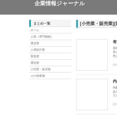
企業情報ジャーナル
[小売業・販売業]
まとめ一覧
ホーム
士業（専門職種）
有
運送業
有
人材紹介業
市
売
製造業
通信業
[
小売業・販売業
その他業種
内
内
あ
て
[