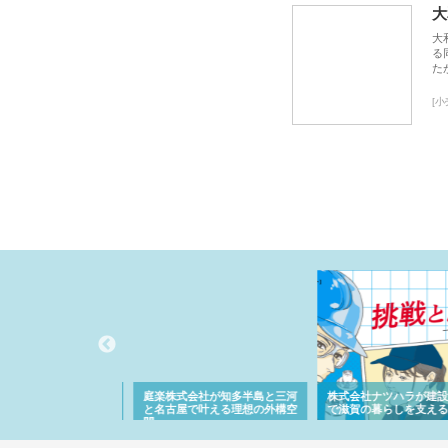
大
大
る
た
[
アセットイノベーショ
庭楽株式会社が知多半島と三河
株式会社ナツハラが建設
ルーム投資で始める資
と名古屋で叶える理想の外構空
で滋賀の暮らしを支える
老後準備
間