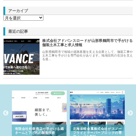
アーカイブ
最近の記事
株式会社アドバンスロードが山形県鶴岡市で手がける
舗装土木工事と求人情報
山形県鶴岡市で地域の道路基盤を支える企業として、舗装工事や
土木工事を手がける専門会社があります。地域住民の生活を支え
る道…
多摩
有限会社松幸商店が手がける織
北海道軽金属株式会社がスノー
株
工事
ネームと下げ札の製造技術
フライとテーパーブロックの専
る