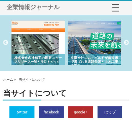
企業情報ジャーナル
選ば
株式会社名神精工の最新ニュー
有限会社エム・ビルドが南多摩
有
ルの
スリリース一覧と注目トピック
で選ばれる道路舗装と土木工事
ネ
の実力
ホーム > 当サイトについて
当サイトについて
twitter
facebook
google+
はてブ