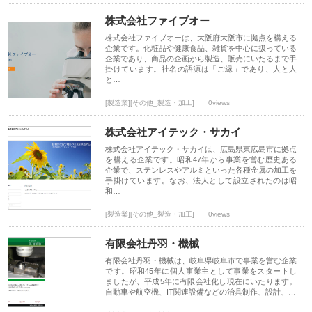
株式会社ファイブオー
株式会社ファイブオーは、大阪府大阪市に拠点を構える
企業です。化粧品や健康食品、雑貨を中心に扱っている
企業であり、商品の企画から製造、販売にいたるまで手
掛けています。社名の語源は「ご縁」であり、人と人
と…
[製造業][その他_製造・加工]
0views
株式会社アイテック・サカイ
株式会社アイテック・サカイは、広島県東広島市に拠点
を構える企業です。昭和47年から事業を営む歴史ある
企業で、ステンレスやアルミといった各種金属の加工を
手掛けています。なお、法人として設立されたのは昭
和…
[製造業][その他_製造・加工]
0views
有限会社丹羽・機械
有限会社丹羽・機械は、岐阜県岐阜市で事業を営む企業
です。昭和45年に個人事業主として事業をスタートし
ましたが、平成5年に有限会社化し現在にいたります。
自動車や航空機、IT関連設備などの治具制作、設計、…