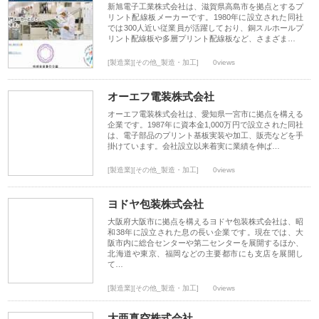
新旭電子工業株式会社は、滋賀県高島市を拠点とするプ
リント配線板メーカーです。1980年に設立された同社
では300人近い従業員が活躍しており、銅スルホールプ
リント配線板や多層プリント配線板など、さまざま…
[製造業][その他_製造・加工]
0views
オーエフ電装株式会社
オーエフ電装株式会社は、愛知県一宮市に拠点を構える
企業です。1987年に資本金1,000万円で設立された同社
は、電子部品のプリント基板実装や加工、販売などを手
掛けています。会社設立以来着実に業績を伸ば…
[製造業][その他_製造・加工]
0views
ヨドヤ包装株式会社
大阪府大阪市に拠点を構えるヨドヤ包装株式会社は、昭
和38年に設立された息の長い企業です。現在では、大
阪市内に総合センターや第二センターを展開するほか、
北海道や東京、福岡などの主要都市にも支店を展開し
て…
[製造業][その他_製造・加工]
0views
大亜真空株式会社