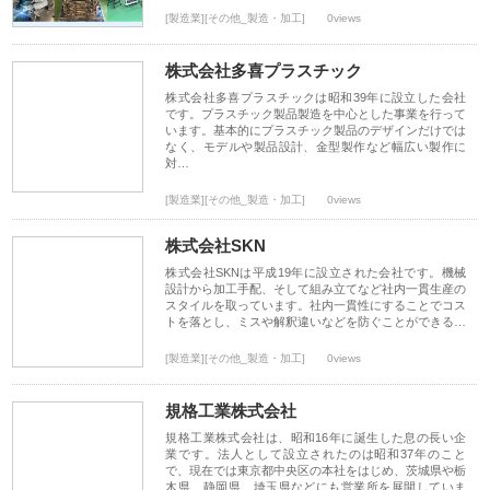
[製造業][その他_製造・加工]
0views
株式会社多喜プラスチック
株式会社多喜プラスチックは昭和39年に設立した会社
です。プラスチック製品製造を中心とした事業を行って
います。基本的にプラスチック製品のデザインだけでは
なく、モデルや製品設計、金型製作など幅広い製作に
対…
[製造業][その他_製造・加工]
0views
株式会社SKN
株式会社SKNは平成19年に設立された会社です。機械
設計から加工手配、そして組み立てなど社内一貫生産の
スタイルを取っています。社内一貫性にすることでコス
トを落とし、ミスや解釈違いなどを防ぐことができる…
[製造業][その他_製造・加工]
0views
規格工業株式会社
規格工業株式会社は、昭和16年に誕生した息の長い企
業です。法人として設立されたのは昭和37年のこと
で、現在では東京都中央区の本社をはじめ、茨城県や栃
木県、静岡県、埼玉県などにも営業所を展開していま