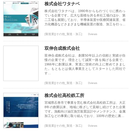
株式会社ワタナベ
株式会社ワタナベは、1990年からものづくりに携わっ
ている企業です。広大な面積を誇る本社工場のほか、第
二工場も展開しており、半導体装置や医療関連装置、省
力化機器などさまざまな機械装置の製造、加工を行っ…
[製造業][その他_製造・加工]
0views
双伸合成株式会社
双伸合成株式会社は、創業50年以上の信頼と実績が自
慢の企業です。理念として誠実一路を掲げる企業で、
1966年に創業以来、実直に技術の向上に努めてきまし
た。もともとは個人事業主としてスタートした同社で
す…
[製造業][その他_製造・加工]
0views
株式会社高松鉄工所
宮城県石巻市で事業を営む株式会社高松鉄工所は、大正
8年の創業以来、地域に根ざして貢献し続けてきた企業
です。漁船向け油圧漁労装置設計やメンテナンス、金属
加工などの事業に取り組んでおり、100年の歴史に裏…
[製造業][その他_製造・加工]
0views