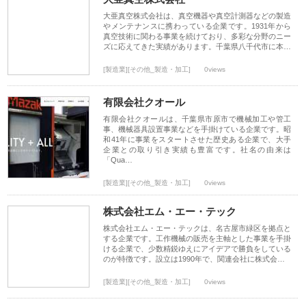
大亜真空株式会社は、真空機器や真空計測器などの製造
やメンテナンスに携わっている企業です。1931年から
真空技術に関わる事業を続けており、多彩な分野のニー
ズに応えてきた実績があります。千葉県八千代市に本…
[製造業][その他_製造・加工]
0views
有限会社クオール
有限会社クオールは、千葉県市原市で機械加工や管工
事、機械器具設置事業などを手掛けている企業です。昭
和41年に事業をスタートさせた歴史ある企業で、大手
企業との取り引き実績も豊富です。社名の由来は
「Qua…
[製造業][その他_製造・加工]
0views
株式会社エム・エー・テック
株式会社エム・エー・テックは、名古屋市緑区を拠点と
する企業です。工作機械の販売を主軸とした事業を手掛
ける企業で、少数精鋭ゆえにアイデアで勝負をしている
のが特徴です。設立は1990年で、関連会社に株式会…
[製造業][その他_製造・加工]
0views