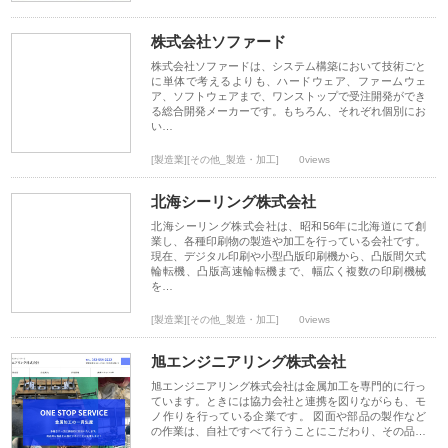
株式会社ソファード
株式会社ソファードは、システム構築において技術ごと
に単体で考えるよりも、ハードウェア、ファームウェ
ア、ソフトウェアまで、ワンストップで受注開発ができ
る総合開発メーカーです。もちろん、それぞれ個別にお
い…
[製造業][その他_製造・加工]
0views
北海シーリング株式会社
北海シーリング株式会社は、昭和56年に北海道にて創
業し、各種印刷物の製造や加工を行っている会社です。
現在、デジタル印刷や小型凸版印刷機から、凸版間欠式
輪転機、凸版高速輪転機まで、幅広く複数の印刷機械
を…
[製造業][その他_製造・加工]
0views
旭エンジニアリング株式会社
旭エンジニアリング株式会社は金属加工を専門的に行っ
ています。ときには協力会社と連携を図りながらも、モ
ノ作りを行っている企業です。 図面や部品の製作など
の作業は、自社ですべて行うことにこだわり、その品…