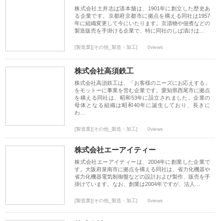
株式会社土井志ば漬本舗は、1901年に創立した歴史あ
る企業です。京都府京都市に拠点を構える同社は1957
年に組織変更して今にいたります。京漬物や佃煮などの
製造販売を手掛ける企業で、特に同社のしば漬けは…
[製造業][その他_製造・加工]
0views
株式会社高須鉄工
株式会社高須鉄工は、「お客様のニーズにお応えする」
をモットーに事業を営む企業です。愛知県西尾市に拠点
を構える同社は、昭和53年に設立されました。企業の
母体となる組織は昭和40年に誕生しており、長きに
わ…
[製造業][その他_製造・加工]
0views
株式会社エーアイティー
株式会社エーアイティーは、2004年に創業した企業で
す。大阪府泉南市に拠点を構える同社は、省力化機器や
省力化機器電気制御盤などの設計および製作、販売を手
掛けています。なお、創業は2004年ですが、法人…
[製造業][その他_製造・加工]
0views