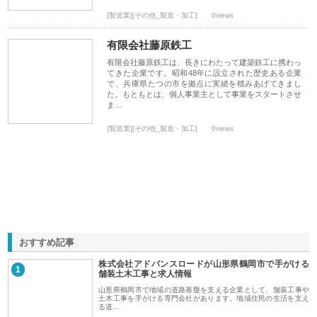
[製造業][その他_製造・加工]
0views
有限会社藤原鉄工
有限会社藤原鉄工は、長きにわたって建築鉄工に携わっ
てきた企業です。昭和48年に設立された歴史ある企業
で、兵庫県たつの市を拠点に実績を積みあげてきまし
た。もともとは、個人事業主として事業をスタートさせ
ま…
[製造業][その他_製造・加工]
0views
おすすめ記事
株式会社アドバンスロードが山形県鶴岡市で手がける
1
舗装土木工事と求人情報
山形県鶴岡市で地域の道路基盤を支える企業として、舗装工事や
土木工事を手がける専門会社があります。地域住民の生活を支え
る道…