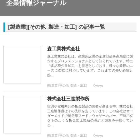
企業情報ジャーナル
[製造業][その他_製造・加工] の記事一覧
森工業株式会社
森工業株式会社は、産業用設備の金属部品を高精度に製
作するプロフェッショナルとして知られています。特に
「多品種少量加工」を得意としており、様々な業種のニ
ーズに柔軟に対応しています。これまでの長い経験と
熟…
[製造業][その他_製造・加工]
0views
株式会社三進製作所
空調や電機向けの板金製品の需要が高まる中、株式会社
三進製作所はその先頭を走っています。この会社はオー
ダーメイドで厨房用フード、ウェザーカバー、空調用ダ
クトのような板金加工製品の設計と製造を手掛けてい
ま…
[製造業][その他_製造・加工]
0views