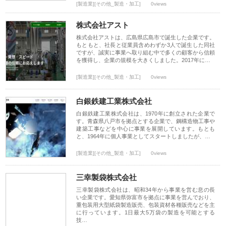
[製造業][その他_製造・加工]
0views
株式会社アスト
株式会社アストは、広島県広島市で誕生した企業です。
もともと、社長と従業員含めわずか3人で誕生した同社
ですが、誠実に事業へ取り組む中で多くの顧客から信頼
を獲得し、企業の規模を大きくしました。2017年に…
[製造業][その他_製造・加工]
0views
白銀鉄建工業株式会社
白銀鉄建工業株式会社は、1970年に創立された企業で
す。青森県八戸市を拠点とする企業で、鋼構造物工事や
建築工事などを中心に事業を展開しています。もとも
と、1964年に個人事業としてスタートしましたが、…
[製造業][その他_製造・加工]
0views
三幸製袋株式会社
三幸製袋株式会社は、昭和34年から事業を営む息の長
い企業です。愛知県弥富市を拠点に事業を営んでおり、
重包装用大型紙袋製造販売、包装資材各種販売などを主
に行っています。1日最大5万袋の製造を可能とする
技…