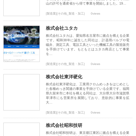
山の許可を通産省から得て事業を開始しました。19…
[製造業][その他_製造・加工]
0views
株式会社ユタカ
株式会社ユタカは、愛知県名古屋市に拠点を構える企業
です。昭和38年に誕生した同社は、計器用バルブや電
磁弁、測定工具、電設工具といった機械工具の製造販売
を手掛けています。もともとはユタカ商店として事業
を…
[製造業][その他_製造・加工]
0views
株式会社東洋硬化
株式会社東洋硬化は、工業用クロムめっきをはじめとし
た各種めっき関連の事業を手掛けている企業です。福岡
県久留米市に本社を構える同社は、大分県大分市滋賀県
草津市にも営業所を展開しており、意欲的に事業を拡
大…
[製造業][その他_製造・加工]
0views
株式会社昭和技研
株式会社昭和技研は、東京都江東区に拠点を構える企業