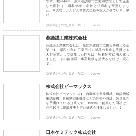
です。昭和44年、東京都調布市に昭和技研として誕生
した同社は、昭和48年に名称と組織名を変更しまし
た。その後、どんどん事業の規模を拡大させていき、平
成…
[製造業][その他_製造・加工]
0views
葵護謨工業株式会社
葵護謨工業株式会社は、愛知県豊田市に拠点を構える企
業です。昭和42年に工業用ゴム製品の製造を手掛ける
天野産業として誕生した同社は、昭和54年に法人化し
ました。その後順調に事業規模を拡大させ続け、現在
で…
[製造業][その他_製造・加工]
0views
株式会社ピーマックス
株式会社ピーマックスは、自動車や農業機械、建設機械
用試験機、各種制御用機器などの開発や設計、製造販売
を手掛けている企業です。1999年に創業した同社は、
同年10月に組織変更を行い株式会社化しました。2…
[製造業][その他_製造・加工]
0views
日本ケミテック株式会社