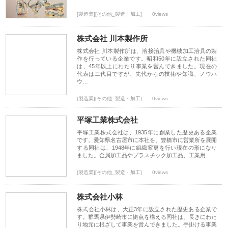
[製造業][その他_製造・加工]
0views
株式会社 川本製作所
株式会社 川本製作所は、溶接治具や機械加工治具の製
作を行っている企業です。昭和50年に設立された同社
は、45年以上にわたり事業を営んできました。現在の
代表は二代目ですが、先代からの技術や知識、ノウハ
ウ…
[製造業][その他_製造・加工]
0views
平塚工業株式会社
平塚工業株式会社は、1935年に創業した歴史ある企業
です。愛知県名古屋市に本社を、豊橋市に営業所を展開
する同社は、1948年に組織変更を行い現在の形になり
ました。金属加工品やプラスチック加工品、工業用…
[製造業][その他_製造・加工]
0views
株式会社小林
株式会社小林は、大正3年に設立された歴史ある企業で
す。群馬県伊勢崎市に拠点を構える同社は、長きにわた
り地元に根ざして事業を営んできました。手掛ける事業