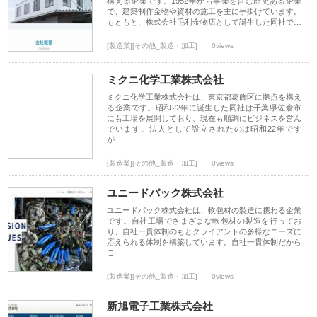
構える企業です。1952年から事業を営む歴史ある企業
で、建築制作金物や資材の施工を主に手掛けています。
もともと、株式会社毛利金物店として誕生した同社で…
[製造業][その他_製造・加工]
0views
ミクニ化学工業株式会社
ミクニ化学工業株式会社は、東京都葛飾区に拠点を構え
る企業です。昭和22年に誕生した同社は千葉県佐倉市
にも工場を展開しており、現在も順調にビジネスを営ん
でいます。法人として設立されたのは昭和22年です
が…
[製造業][その他_製造・加工]
0views
ユニードパック株式会社
ユニードパック株式会社は、軟包材の製造に携わる企業
です。自社工場でさまざまな軟包材の製造を行ってお
り、自社一貫体制のもとクライアントの多様なニーズに
応えられる体制を構築しています。自社一貫体制だから
こ…
[製造業][その他_製造・加工]
0views
新旭電子工業株式会社