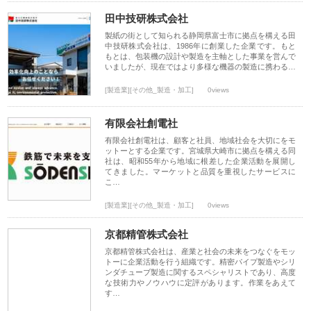
田中技研株式会社
製紙の街として知られる静岡県富士市に拠点を構える田
中技研株式会社は、1986年に創業した企業です。もと
もとは、包装機の設計や製造を主軸とした事業を営んで
いましたが、現在ではより多様な機器の製造に携わる…
[製造業][その他_製造・加工]
0views
有限会社創電社
有限会社創電社は、顧客と社員、地域社会を大切にをモ
ットーとする企業です。宮城県大崎市に拠点を構える同
社は、昭和55年から地域に根差した企業活動を展開し
てきました。マーケットと品質を重視したサービスに
こ…
[製造業][その他_製造・加工]
0views
京都精管株式会社
京都精管株式会社は、産業と社会の未来をつなぐをモッ
トーに企業活動を行う組織です。精密パイプ製造やシリ
ンダチューブ製造に関するスペシャリストであり、高度
な技術力やノウハウに定評があります。作業をあえて
す…