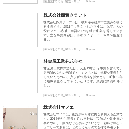
[製造業][その他_製造・加工]
0views
株式会社四葉クラフト
株式会社四葉クラフトは、岐阜県各務原市に拠点を構え
る企業です。2011年に設立された同社は、誠実、人の
役に立つ、感謝、幸福の4つを軸に事業を営んでいま
す。主な事業内容は、特殊ワイヤーハーネスや検査治
具…
[製造業][その他_製造・加工]
0views
林金属工業株式会社
林金属工業株式会社は、大正13年から事業を営んでい
る老舗のなかの老舗です。もともとは小規模な事業を営
んでいたものの、少しずつ規模を拡大させ、昭和42年
に組織変更をして今にいたります。順調に業績を伸ば
し…
[製造業][その他_製造・加工]
0views
株式会社マノエ
株式会社マノエは、山梨県甲府市に拠点を構える企業で
す。2013年から事業を営む同社は、宝飾品や貴金属の
製造や卸し、販売などを手掛けています。顧客が望むジ
ュエリーであれば、どのようなものでも作るをモット…