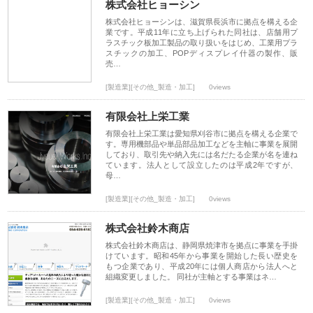
株式会社ヒョーシン
株式会社ヒョーシンは、滋賀県長浜市に拠点を構える企
業です。平成11年に立ち上げられた同社は、店舗用プ
ラスチック板加工製品の取り扱いをはじめ、工業用プラ
スチックの加工、POPディスプレイ什器の製作、販
売…
[製造業][その他_製造・加工]
0views
有限会社上栄工業
有限会社上栄工業は愛知県刈谷市に拠点を構える企業で
す。専用機部品や単品部品加工などを主軸に事業を展開
しており、取引先や納入先には名だたる企業が名を連ね
ています。法人として設立したのは平成2年ですが、
母…
[製造業][その他_製造・加工]
0views
株式会社鈴木商店
株式会社鈴木商店は、静岡県焼津市を拠点に事業を手掛
けています。昭和45年から事業を開始した長い歴史を
もつ企業であり、平成20年には個人商店から法人へと
組織変更しました。 同社が主軸とする事業はネ…
[製造業][その他_製造・加工]
0views