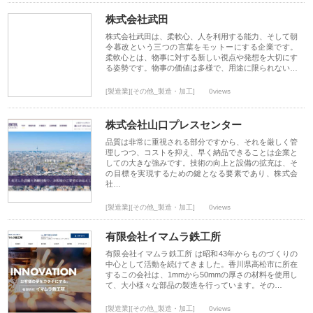
株式会社武田
株式会社武田は、柔軟心、人を利用する能力、そして朝
令暮改という三つの言葉をモットーにする企業です。
柔軟心とは、物事に対する新しい視点や発想を大切にす
る姿勢です。物事の価値は多様で、用途に限られない…
[製造業][その他_製造・加工]
0views
株式会社山口プレスセンター
品質は非常に重視される部分ですから、それを厳しく管
理しつつ、コストを抑え、早く納品できることは企業と
しての大きな強みです。技術の向上と設備の拡充は、そ
の目標を実現するための鍵となる要素であり、株式会
社…
[製造業][その他_製造・加工]
0views
有限会社イマムラ鉄工所
有限会社イマムラ鉄工所 は昭和43年からものづくりの
中心として活動を続けてきました。香川県高松市に所在
するこの会社は、1mmから50mmの厚さの材料を使用し
て、大小様々な部品の製造を行っています。その…
[製造業][その他_製造・加工]
0views