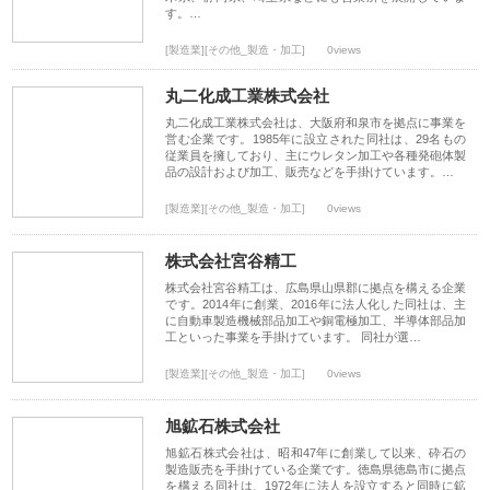
す。…
[製造業][その他_製造・加工]
0views
丸二化成工業株式会社
丸二化成工業株式会社は、大阪府和泉市を拠点に事業を
営む企業です。1985年に設立された同社は、29名もの
従業員を擁しており、主にウレタン加工や各種発砲体製
品の設計および加工、販売などを手掛けています。…
[製造業][その他_製造・加工]
0views
株式会社宮谷精工
株式会社宮谷精工は、広島県山県郡に拠点を構える企業
です。2014年に創業、2016年に法人化した同社は、主
に自動車製造機械部品加工や銅電極加工、半導体部品加
工といった事業を手掛けています。 同社が選…
[製造業][その他_製造・加工]
0views
旭鉱石株式会社
旭鉱石株式会社は、昭和47年に創業して以来、砕石の
製造販売を手掛けている企業です。徳島県徳島市に拠点
を構える同社は、1972年に法人を設立すると同時に鉱