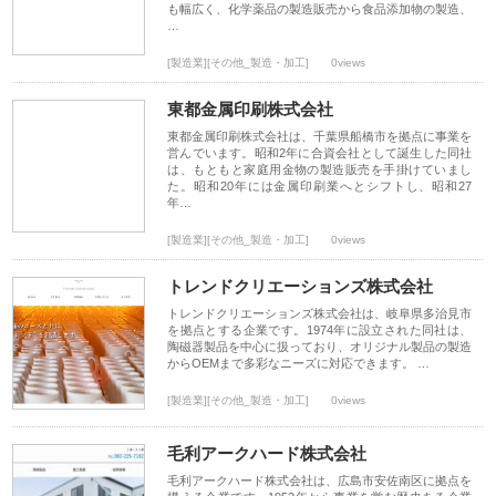
も幅広く、化学薬品の製造販売から食品添加物の製造、
…
[製造業][その他_製造・加工]
0views
東都金属印刷株式会社
東都金属印刷株式会社は、千葉県船橋市を拠点に事業を
営んでいます。昭和2年に合資会社として誕生した同社
は、もともと家庭用金物の製造販売を手掛けていまし
た。昭和20年には金属印刷業へとシフトし、昭和27
年…
[製造業][その他_製造・加工]
0views
トレンドクリエーションズ株式会社
トレンドクリエーションズ株式会社は、岐阜県多治見市
を拠点とする企業です。1974年に設立された同社は、
陶磁器製品を中心に扱っており、オリジナル製品の製造
からOEMまで多彩なニーズに対応できます。 …
[製造業][その他_製造・加工]
0views
毛利アークハード株式会社
毛利アークハード株式会社は、広島市安佐南区に拠点を