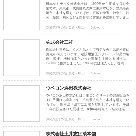
日本ケミテック株式会社は、1992年から事業を営む企
業です。東京都千代田区丸の内に東京本社を、群馬県高
崎市に本社を構えているほか、宮城や埼玉、神奈川、静
岡、愛知、福岡など全国各地に営業所を展開していま…
[製造業][その他_製造・加工]
0views
株式会社三祥
株式会社三祥は、うどん県として有名な香川県高松市に
拠点を構えています。建設用油圧式クレーン部品の製
造、溶接、機械加工といった事業を手掛ける同社は、
1968年に創業しました。1988年には法人化し、香川…
[製造業][その他_製造・加工]
0views
ウベコン浜田株式会社
ウベコン浜田株式会社は、生コンクリートの製造販売を
主に手掛ける企業です。広島県広島市に本社を構えてい
るほか、島根県浜田市に工場を展開しています。平成
13年に設立された同社は、令和4年時点で17名の従業…
[製造業][その他_製造・加工]
0views
株式会社土井志ば漬本舗