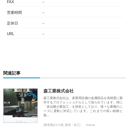
FAX
－
営業時間
－
定休日
－
URL
－
関連記事
森工業株式会社
森工業株式会社は、産業用設備の金属部品を高精度に製
作するプロフェッショナルとして知られています。特に
「多品種少量加工」を得意としており、様々な業種のニ
ーズに柔軟に対応しています。これまでの長い経験と
熟…
[製造業][その他_製造・加工]
0views