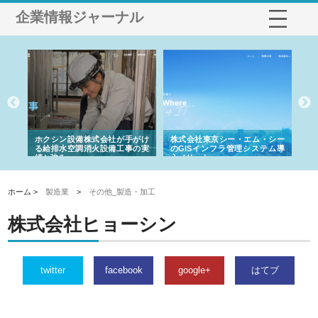
企業情報ジャーナル
る舗
ホクシン設備株式会社が手がけ
株式会社東京シー・エム・シー
株
る給排水空調消火設備工事の実
のGISインフラ管理システム導
か
績と強み
入メリット
由
ホーム >
製造業
>
その他_製造・加工
株式会社ヒョーシン
twitter
facebook
google+
はてブ