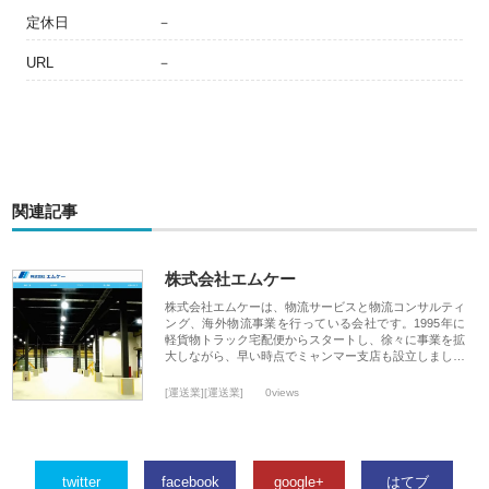
定休日
－
URL
－
関連記事
株式会社エムケー
株式会社エムケーは、物流サービスと物流コンサルティ
ング、海外物流事業を行っている会社です。1995年に
軽貨物トラック宅配便からスタートし、徐々に事業を拡
大しながら、早い時点でミャンマー支店も設立しまし…
[運送業][運送業]
0views
twitter
facebook
google+
はてブ