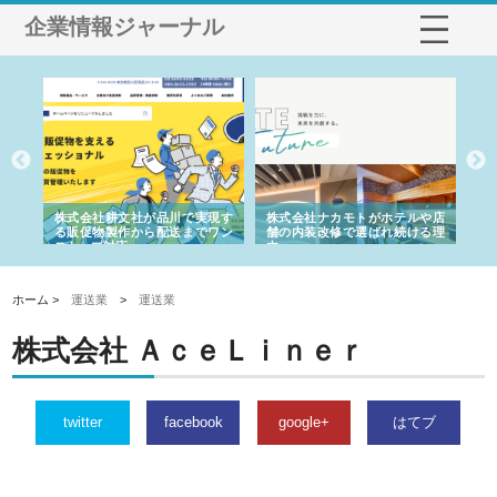
企業情報ジャーナル
ノー
株式会社耕文社が品川で実現す
株式会社ナカモトがホテルや店
株
の専
る販促物製作から配送までワン
舗の内装改修で選ばれ続ける理
れ
ストップ対応
由
強
ホーム >
運送業
>
運送業
株式会社 ＡｃｅＬｉｎｅｒ
twitter
facebook
google+
はてブ