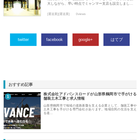
大しながら、早い時点でミャンマー支店も設立しまし…
[運送業][運送業]
0views
twitter
facebook
google+
はてブ
おすすめ記事
株式会社アドバンスロードが山形県鶴岡市で手がける
1
舗装土木工事と求人情報
山形県鶴岡市で地域の道路基盤を支える企業として、舗装工事や
土木工事を手がける専門会社があります。地域住民の生活を支え
る道…