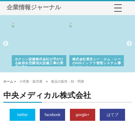
企業情報ジャーナル
る舗
ホクシン設備株式会社が手がけ
株式会社東京シー・エム・シー
株
る給排水空調消火設備工事の実
のGISインフラ管理システム導
か
績と強み
入メリット
由
ホーム >
小売業・販売業
>
食品の販売・卸・問屋
中央メディカル株式会社
twitter
facebook
google+
はてブ