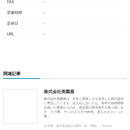
FAX
－
営業時間
－
定休日
－
URL
－
関連記事
株式会社美園屋
株式会社美園屋は、安全と美味しさを追求した肉の提供
に専念しています。仕入れにおいては、長年の信頼関係
を築いた業者からのみ、高品質の黒毛和牛を取り扱いま
す。その際、サシの入り方や肉色、柔らかさといった
要…
[小売業・販売業][食品の販売・卸・問屋]
0views