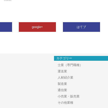
google+
はてブ
カテゴリー
士業（専門職種）
運送業
人材紹介業
製造業
通信業
小売業・販売業
その他業種