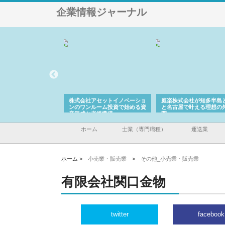
企業情報ジャーナル
ＯＮＯｃｏｍｐａｎｙ
株式会社アセットイノベーショ
庭楽株式会社が知多半島
ら広域配送を実現でき
ンのワンルーム投資で始める資
と名古屋で叶える理想の
産形成と老後準備
間
ホーム
士業（専門職種）
運送業
ホーム >
小売業・販売業
>
その他_小売業・販売業
有限会社関口金物
twitter
facebook