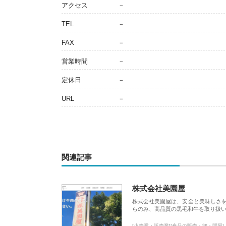
アクセス
－
TEL
－
FAX
－
営業時間
－
定休日
－
URL
－
関連記事
株式会社美園屋
株式会社美園屋は、安全と美味しさ
らのみ、高品質の黒毛和牛を取り扱
[小売業・販売業][食品の販売・卸・問屋]