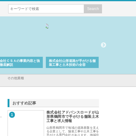
会社ＣＳＡの事業内容と強
株式会社山形道路が手がける舗
ホクシン設備株式会
徹底解説
装工事と土木技術の全容
る給排水空調消火設
績と強み
その他業種
おすすめ記事
株式会社アドバンスロードが山
1
形県鶴岡市で手がける舗装土木
工事と求人情報
山形県鶴岡市で地域の道路基盤を支え
る企業として、舗装工事や土木工事を
手がける専門会社があります。地域住