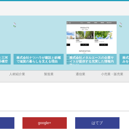
と三河
株式会社ナツハラが建設と鋲螺
株式会社メタルエースの企業サ
株式
外構空
で滋賀の暮らしを支える理由
イトが提供する充実した情報内
みを
容とは
人材紹介業
製造業
通信業
小売業・販売業
google+
はてブ