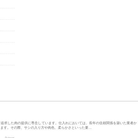
を追求した肉の提供に専念しています。仕入れにおいては、長年の信頼関係を築いた業者か
います。その際、サシの入り方や肉色、柔らかさといった要…
0views