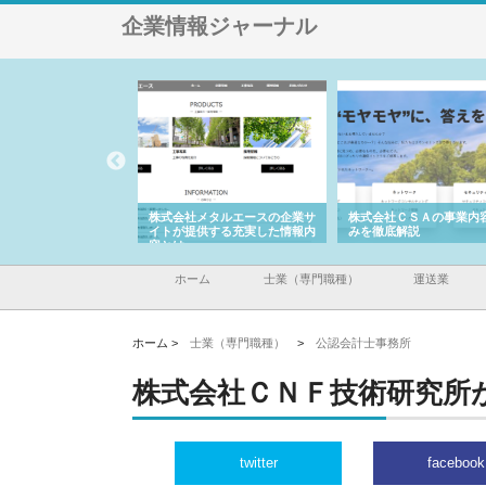
企業情報ジャーナル
ナツハラが建設と鋲螺
株式会社メタルエースの企業サ
株式会社ＣＳＡの事業内
暮らしを支える理由
イトが提供する充実した情報内
みを徹底解説
容とは
ホーム
士業（専門職種）
運送業
ホーム >
士業（専門職種）
>
公認会計士事務所
株式会社ＣＮＦ技術研究所
twitter
facebook