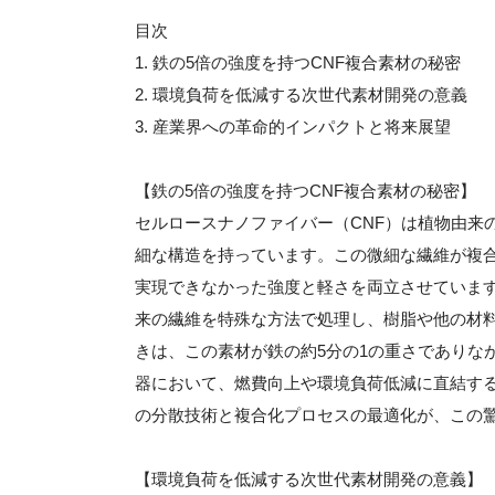
目次
1. 鉄の5倍の強度を持つCNF複合素材の秘密
2. 環境負荷を低減する次世代素材開発の意義
3. 産業界への革命的インパクトと将来展望
【鉄の5倍の強度を持つCNF複合素材の秘密】
セルロースナノファイバー（CNF）は植物由来
細な構造を持っています。この微細な繊維が複
実現できなかった強度と軽さを両立させています
来の繊維を特殊な方法で処理し、樹脂や他の材
きは、この素材が鉄の約5分の1の重さでありな
器において、燃費向上や環境負荷低減に直結する
の分散技術と複合化プロセスの最適化が、この
【環境負荷を低減する次世代素材開発の意義】