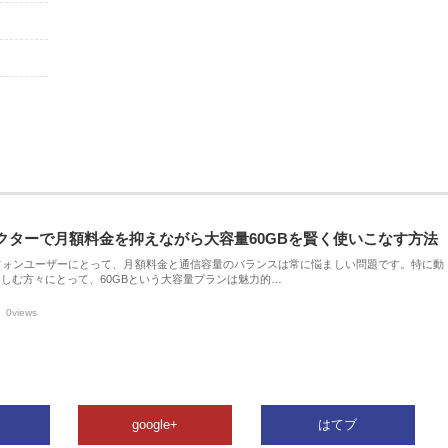
クターで月額料金を抑えながら大容量60GBを賢く使いこなす方法
フォンユーザーにとって、月額料金と通信容量のバランスは常に悩ましい問題です。特に動
しむ方々にとって、60GBという大容量プランは魅力的…
0views
google+
はてブ