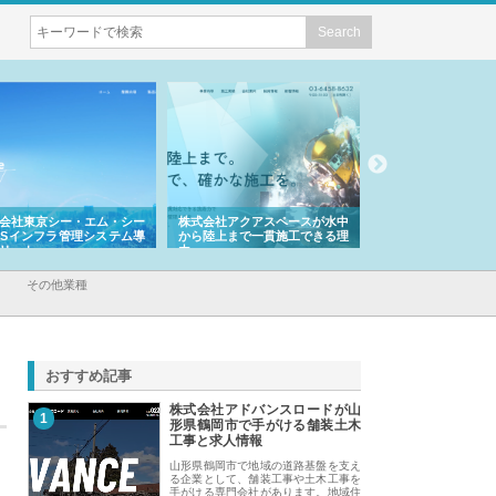
会社東京シー・エム・シー
株式会社アクアスペースが水中
株式会社地盤調査事
ISインフラ管理システム導
から陸上まで一貫施工できる理
れ続ける理由と建設
リット
由
強み
その他業種
おすすめ記事
株式会社アドバンスロードが山
1
形県鶴岡市で手がける舗装土木
工事と求人情報
山形県鶴岡市で地域の道路基盤を支え
る企業として、舗装工事や土木工事を
手がける専門会社があります。地域住