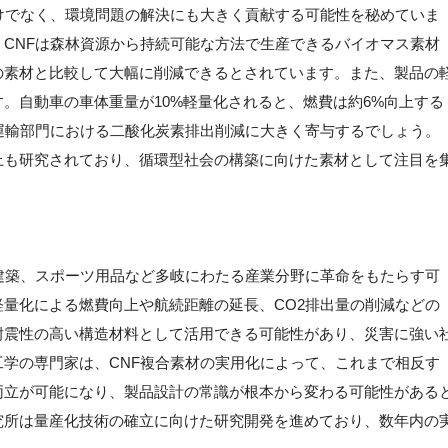
けでなく、環境問題の解決にも大きく貢献する可能性を秘めていま
CNFは森林資源から持続可能な方法で生産できるバイオマス素材
の素材と比較して大幅に削減できるとされています。また、製品の
。自動車の車体重量が10%軽量化されると、燃費は約6%向上する
運輸部門における二酸化炭素排出削減に大きく寄与するでしょう。
上も研究されており、循環型社会の構築に向けた素材として注目を
建築、スポーツ用品など多岐にわたる産業分野に革命をもたらす可
量化による燃費向上や航続距離の延長、CO2排出量の削減などの
耐震性の高い構造材料として活用できる可能性があり、災害に強い
学の専門家は、CNF複合素材の実用化によって、これまで相反す
両立が可能になり、製品設計の常識が根本から変わる可能性がある
究所は量産化技術の確立に向けた研究開発を進めており、数年内の