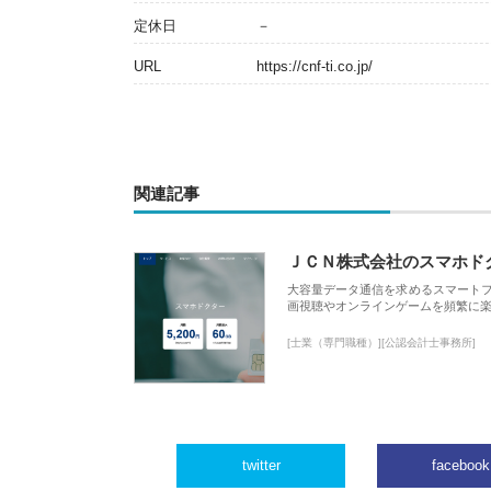
定休日
－
URL
https://cnf-ti.co.jp/
関連記事
ＪＣＮ株式会社のスマホド
大容量データ通信を求めるスマート
画視聴やオンラインゲームを頻繁に楽
[士業（専門職種）][公認会計士事務所]
twitter
facebook