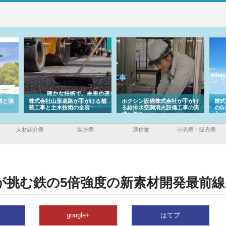
容と強
株式会社山形道路が手がける舗
ホクシン設備株式会社が手がけ
株式
装工事と土木技術の全容
る給排水空調消火設備工事の実
のG
績と強み
入メ
人材紹介業
製造業
通信業
小売業・販売業
が挑む鉄の5倍強度の新素材開発最前線
google+
はてブ