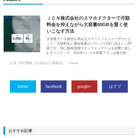
ＪＣＮ株式会社のスマホドクターで月額
料金を抑えながら大容量60GBを賢く使
いこなす方法
大容量データ通信を求めるスマートフォンユーザーにと
って、月額料金と通信容量のバランスは常に悩ましい問
題です。特に動画視聴やオンラインゲームを頻繁に楽し
む方々にとって、60GBという大容量プランは魅力的…
[士業（専門職種）][公認会計士事務所]
0views
twitter
facebook
google+
はてブ
おすすめ記事