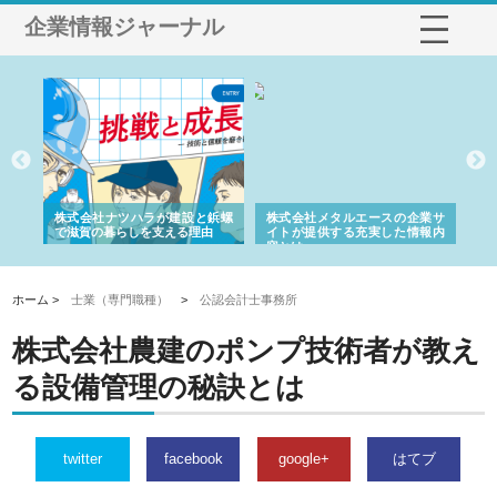
企業情報ジャーナル
三河
株式会社ナツハラが建設と鋲螺
株式会社メタルエースの企業サ
株
構空
で滋賀の暮らしを支える理由
イトが提供する充実した情報内
み
容とは
ホーム >
士業（専門職種）
>
公認会計士事務所
株式会社農建のポンプ技術者が教え
る設備管理の秘訣とは
twitter
facebook
google+
はてブ