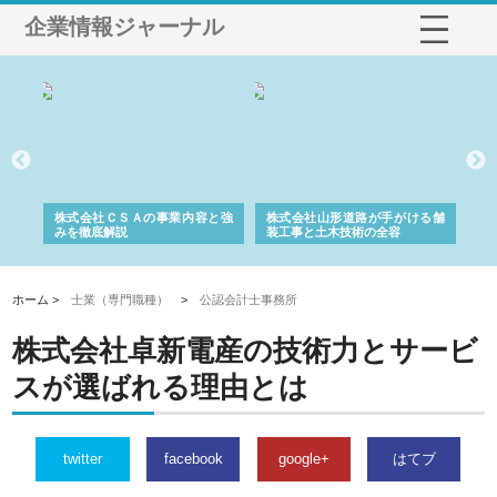
企業情報ジャーナル
業サ
株式会社ＣＳＡの事業内容と強
株式会社山形道路が手がける舗
ホ
報内
みを徹底解説
装工事と土木技術の全容
る
績
ホーム >
士業（専門職種）
>
公認会計士事務所
株式会社卓新電産の技術力とサービ
スが選ばれる理由とは
twitter
facebook
google+
はてブ