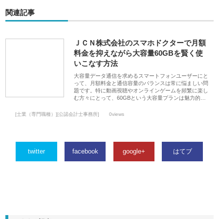
関連記事
ＪＣＮ株式会社のスマホドクターで月額
料金を抑えながら大容量60GBを賢く使
いこなす方法
大容量データ通信を求めるスマートフォンユーザーにと
って、月額料金と通信容量のバランスは常に悩ましい問
題です。特に動画視聴やオンラインゲームを頻繁に楽し
む方々にとって、60GBという大容量プランは魅力的…
[士業（専門職種）][公認会計士事務所]
0views
twitter
facebook
google+
はてブ