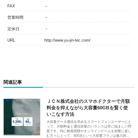
FAX
－
営業時間
－
定休日
－
URL
http://www.yu-jin-tec.com/
関連記事
ＪＣＮ株式会社のスマホドクターで月額
料金を抑えながら大容量60GBを賢く使
いこなす方法
大容量データ通信を求めるスマートフォンユーザーにと
って、月額料金と通信容量のバランスは常に悩ましい問
題です。特に動画視聴やオンラインゲームを頻繁に楽し
む方々にとって、60GBという大容量プランは魅力的…