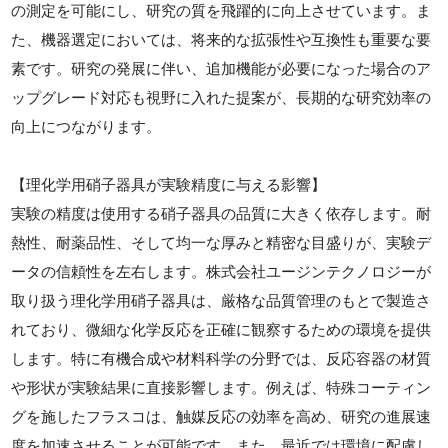
の測定を可能にし、研究の質を飛躍的に向上させています。ま
た、機器選定においては、将来的な拡張性や互換性も重要な要
素です。研究の発展に伴い、追加機能が必要になった場合のア
ップグレード対応も視野に入れた提案が、長期的な研究効率の
向上につながります。
【理化学用硝子器具が実験精度に与える影響】
実験の精度は使用する硝子器具の品質に大きく依存します。耐
熱性、耐薬品性、そして均一な厚みと精密な目盛りが、実験デ
ータの信頼性を左右します。株式会社ユージンテクノロジーが
取り扱う理化学用硝子器具は、厳格な品質管理のもとで製造さ
れており、微細な化学反応を正確に観察するための環境を提供
します。特に有機合成や材料科学の分野では、反応容器の材質
や形状が実験結果に直接影響します。例えば、特殊コーティン
グを施したフラスコは、触媒反応の効率を高め、研究の進展速
度を加速させることが可能です。また、最近では環境に配慮し