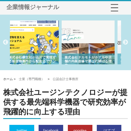
企業情報ジャーナル
や店
株式会社スプリングエフが選ば
桑木給食株式会社が福山市で選
株
る理
れる理由とOEMアパレル製造の
ばれる手作り弁当配達の理由
れ
強み
ホーム >
士業（専門職種）
>
公認会計士事務所
株式会社ユージンテクノロジーが提
供する最先端科学機器で研究効率が
飛躍的に向上する理由
twitter
facebook
google+
はてブ