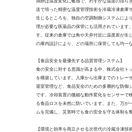
鶏卵は温度変化に敏感で、わずかな温度の揺ら
送で培った精密な温度管理技術を冷蔵冷凍倉庫サ
生じるところを、独自の空調制御システムにより
理が必要な医薬品の保管にも活用されています
す。従来の倉庫では角や天井付近に温度差が生
の庫内設計により、どの場所に保管しても均一
【食品安全を最優先する品質管理システム】
食の安全に対する意識が高まる中、株式会社ト
を構築しています。入庫から出庫までのトレーサ
退室管理など、食品安全のための多層的な防御シ
です。冷却装置の微細な動作変化をセンサーで
る食品ロスを未然に防いでいます。また、万が一
ムを完備し、災害時でも食の安全を守る体制を
【環境と効率を両立させる次世代の冷蔵冷凍技