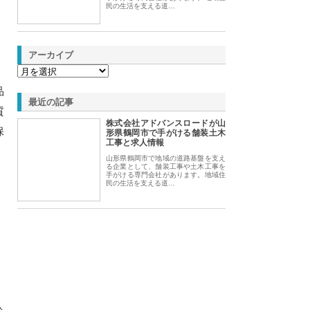
民の生活を支える道…
アーカイブ
品
最近の記事
質
株式会社アドバンスロードが山
保
形県鶴岡市で手がける舗装土木
工事と求人情報
山形県鶴岡市で地域の道路基盤を支え
る企業として、舗装工事や土木工事を
手がける専門会社があります。地域住
民の生活を支える道…