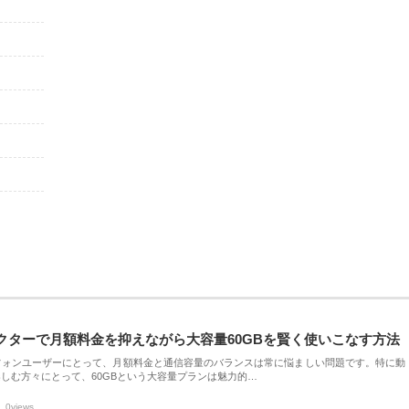
クターで月額料金を抑えながら大容量60GBを賢く使いこなす方法
フォンユーザーにとって、月額料金と通信容量のバランスは常に悩ましい問題です。特に動
しむ方々にとって、60GBという大容量プランは魅力的…
0views