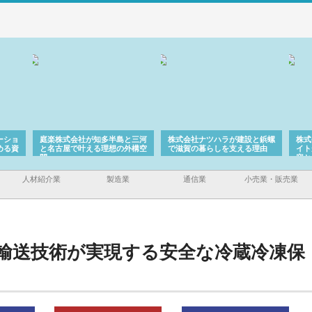
ーショ
庭楽株式会社が知多半島と三河
株式会社ナツハラが建設と鋲螺
株式
める資
と名古屋で叶える理想の外構空
で滋賀の暮らしを支える理由
イト
間
容と
人材紹介業
製造業
通信業
小売業・販売業
輸送技術が実現する安全な冷蔵冷凍保