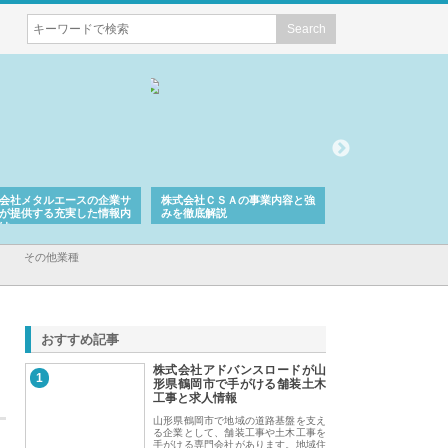
会社メタルエースの企業サ
株式会社ＣＳＡの事業内容と強
株式会社山形道路が
が提供する充実した情報内
みを徹底解説
装工事と土木技術の
は
その他業種
おすすめ記事
株式会社アドバンスロードが山
1
形県鶴岡市で手がける舗装土木
工事と求人情報
山形県鶴岡市で地域の道路基盤を支え
る企業として、舗装工事や土木工事を
手がける専門会社があります。地域住