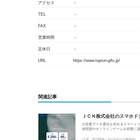
アクセス
－
TEL
－
FAX
－
営業時間
－
定休日
－
URL
https://www.toprun-gifu.jp/
関連記事
ＪＣＮ株式会社のスマホド
大容量データ通信を求めるスマート
画視聴やオンラインゲームを頻繁に楽
[士業（専門職種）][公認会計士事務所]