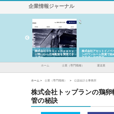
企業情報ジャーナル
翔栄が草津市で担う建
株式会社ＯＮＯｃｏｍｐａｎｙ
株式会社アセットイノベ
事の現場力と信頼性
が岡山から広域配送を実現でき
ンのワンルーム投資で始
る理由
産形成と老後準備
ホーム
士業（専門職種）
運送業
ホーム >
士業（専門職種）
>
公認会計士事務所
株式会社トップランの鶏卵
管の秘訣