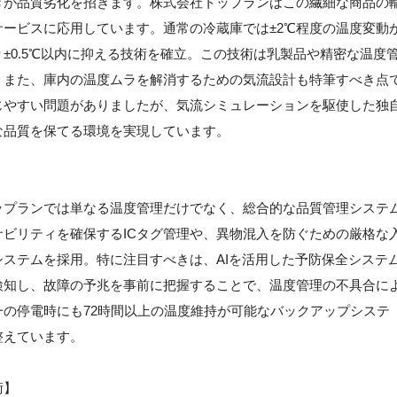
ぎが品質劣化を招きます。株式会社トップランはこの繊細な商品の
ービスに応用しています。通常の冷蔵庫では±2℃程度の温度変動
±0.5℃以内に抑える技術を確立。この技術は乳製品や精密な温度
。また、庫内の温度ムラを解消するための気流設計も特筆すべき点
じやすい問題がありましたが、気流シミュレーションを駆使した独
な品質を保てる環境を実現しています。
ップランでは単なる温度管理だけでなく、総合的な品質管理システ
ビリティを確保するICタグ管理や、異物混入を防ぐための厳格な
ステムを採用。特に注目すべきは、AIを活用した予防保全システ
検知し、故障の予兆を事前に把握することで、温度管理の不具合に
の停電時にも72時間以上の温度維持が可能なバックアップシステ
整えています。
術】