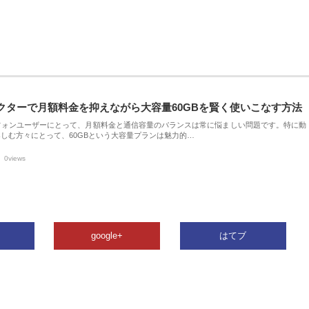
クターで月額料金を抑えながら大容量60GBを賢く使いこなす方法
フォンユーザーにとって、月額料金と通信容量のバランスは常に悩ましい問題です。特に動
しむ方々にとって、60GBという大容量プランは魅力的…
0views
google+
はてブ