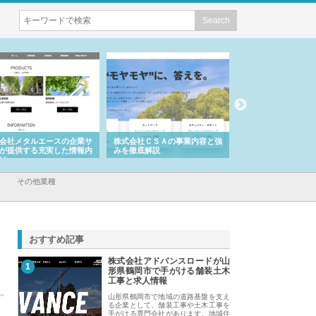
会社メタルエースの企業サ
株式会社ＣＳＡの事業内容と強
株式会社山形道路が
が提供する充実した情報内
みを徹底解説
装工事と土木技術の
は
その他業種
おすすめ記事
株式会社アドバンスロードが山
1
形県鶴岡市で手がける舗装土木
工事と求人情報
山形県鶴岡市で地域の道路基盤を支え
る企業として、舗装工事や土木工事を
手がける専門会社があります。地域住