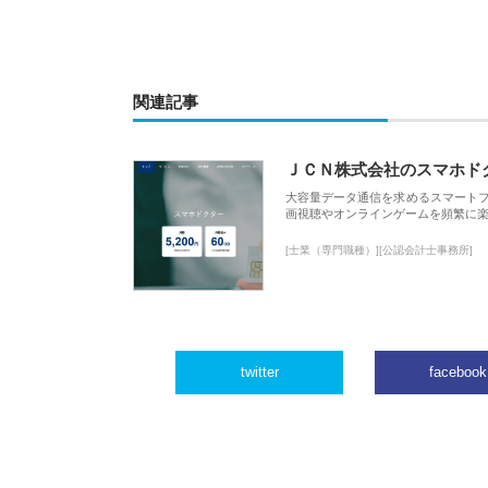
関連記事
ＪＣＮ株式会社のスマホド
大容量データ通信を求めるスマート
画視聴やオンラインゲームを頻繁に楽
[士業（専門職種）][公認会計士事務所]
twitter
facebook