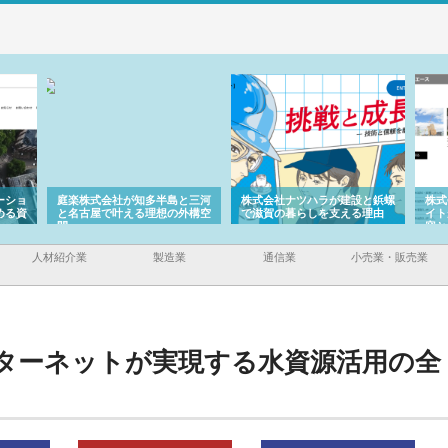
ーショ
庭楽株式会社が知多半島と三河
株式会社ナツハラが建設と鋲螺
株式
める資
と名古屋で叶える理想の外構空
で滋賀の暮らしを支える理由
イト
間
容と
人材紹介業
製造業
通信業
小売業・販売業
ターネットが実現する水資源活用の全