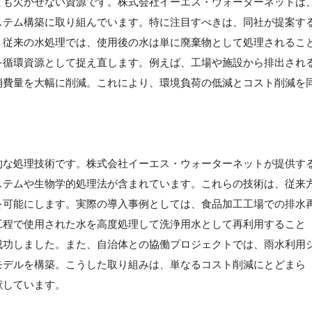
ても欠かせない資源です。株式会社イーエス・ウォーターネットは
ステム構築に取り組んでいます。特に注目すべきは、同社が提案す
。従来の水処理では、使用後の水は単に廃棄物として処理されるこ
を循環資源として捉え直します。例えば、工場や施設から排出され
消費量を大幅に削減。これにより、環境負荷の低減とコスト削減を
的な処理技術です。株式会社イーエス・ウォーターネットが提供す
ステムや生物学的処理法が含まれています。これらの技術は、従来
を可能にします。実際の導入事例としては、食品加工工場での排水
工程で使用された水を高度処理して洗浄用水として再利用すること
成功しました。また、自治体との協働プロジェクトでは、雨水利用
モデルを構築。こうした取り組みは、単なるコスト削減にとどまら
献しています。