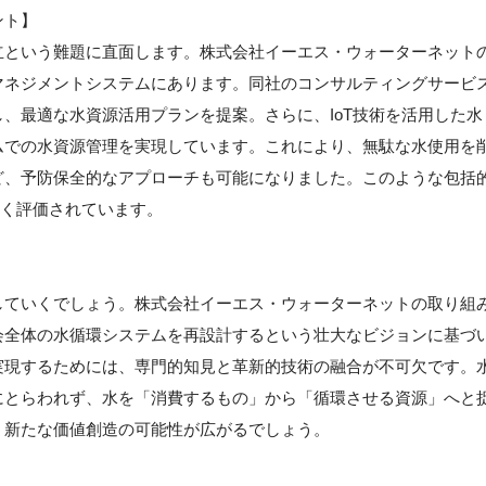
ント】
立という難題に直面します。株式会社イーエス・ウォーターネット
マネジメントシステムにあります。同社のコンサルティングサービ
、最適な水資源活用プランを提案。さらに、IoT技術を活用した水
ムでの水資源管理を実現しています。これにより、無駄な水使用を
ど、予防保全的なアプローチも可能になりました。このような包括
高く評価されています。
していくでしょう。株式会社イーエス・ウォーターネットの取り組
会全体の水循環システムを再設計するという壮大なビジョンに基づ
実現するためには、専門的知見と革新的技術の融合が不可欠です。
にとらわれず、水を「消費するもの」から「循環させる資源」へと
う新たな価値創造の可能性が広がるでしょう。