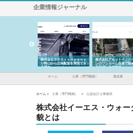
企業情報ジャーナル
翔栄が草津市で担う建
株式会社ＯＮＯｃｏｍｐａｎｙ
株式会社アセットイノベ
事の現場力と信頼性
が岡山から広域配送を実現でき
ンのワンルーム投資で始
る理由
産形成と老後準備
ホーム
士業（専門職種）
運送業
ホーム >
士業（専門職種）
>
公認会計士事務所
株式会社イーエス・ウォー
貌とは