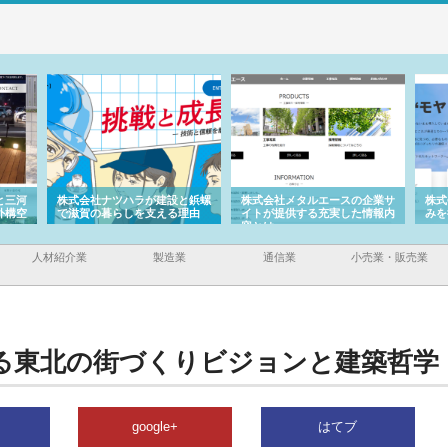
と三河
株式会社ナツハラが建設と鋲螺
株式会社メタルエースの企業サ
株式
外構空
で滋賀の暮らしを支える理由
イトが提供する充実した情報内
みを
容とは
人材紹介業
製造業
通信業
小売業・販売業
る東北の街づくりビジョンと建築哲学
google+
はてブ