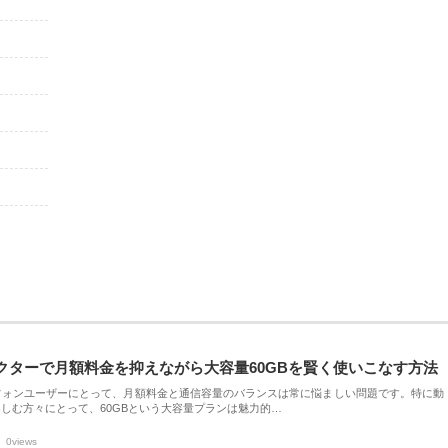
クターで月額料金を抑えながら大容量60GBを賢く使いこなす方法
フォンユーザーにとって、月額料金と通信容量のバランスは常に悩ましい問題です。特に動
しむ方々にとって、60GBという大容量プランは魅力的…
0views