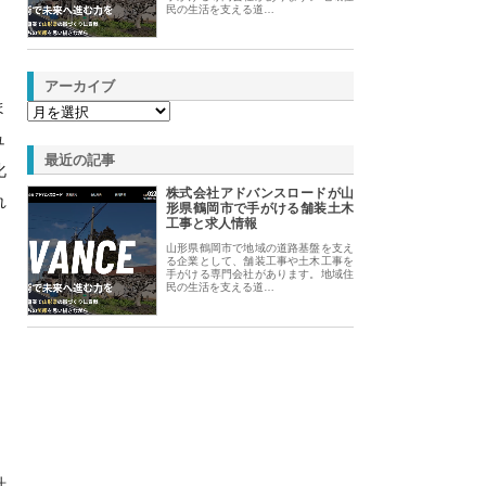
民の生活を支える道…
アーカイブ
ま
ュ
最近の記事
化
株式会社アドバンスロードが山
れ
形県鶴岡市で手がける舗装土木
工事と求人情報
山形県鶴岡市で地域の道路基盤を支え
る企業として、舗装工事や土木工事を
手がける専門会社があります。地域住
民の生活を支える道…
計