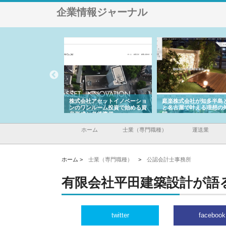
企業情報ジャーナル
ＯＮＯｃｏｍｐａｎｙ
株式会社アセットイノベーショ
庭楽株式会社が知多半島
ら広域配送を実現でき
ンのワンルーム投資で始める資
と名古屋で叶える理想の
産形成と老後準備
間
ホーム
士業（専門職種）
運送業
ホーム >
士業（専門職種）
>
公認会計士事務所
有限会社平田建築設計が語
twitter
facebook