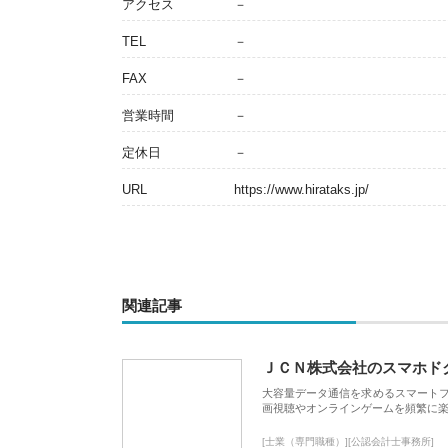
アクセス
－
TEL
－
FAX
－
営業時間
－
定休日
－
URL
https://www.hirataks.jp/
関連記事
ＪＣＮ株式会社のスマホド
大容量データ通信を求めるスマート
画視聴やオンラインゲームを頻繁に楽
[士業（専門職種）][公認会計士事務所]