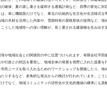
能の確保、夏の蒸し暑さを緩和する通風計画など、四季の変化に対
きは、単に機能面だけでなく、東北の伝統的な住文化や生活様式を
地域の木材を活用した内装や、雪国特有の屋根形状の採用など、地
。こうした地域性への深い理解が、長く愛される建築物を生み出す
】
環境や地域社会との関係性の中に位置づけられます。有限会社平田
民や行政との対話を重視し、地域全体の発展を視野に入れた提案を
な市民ニーズを取り入れるためのワークショップを開催したり、地
ねたりするなど、多角的な視点からの検討が行われています。こう
だけでなく、地域コミュニティの活性化や文化的価値の継承にも貢