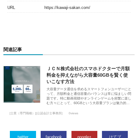
URL
https://kawaji-sakan.com/
関連記事
ＪＣＮ株式会社のスマホドクターで月額
料金を抑えながら大容量60GBを賢く使
いこなす方法
大容量データ通信を求めるスマートフォンユーザーにと
って、月額料金と通信容量のバランスは常に悩ましい問
題です。特に動画視聴やオンラインゲームを頻繁に楽し
む方々にとって、60GBという大容量プランは魅力的…
[士業（専門職種）][公認会計士事務所]
0views
twitter
facebook
google+
はてブ