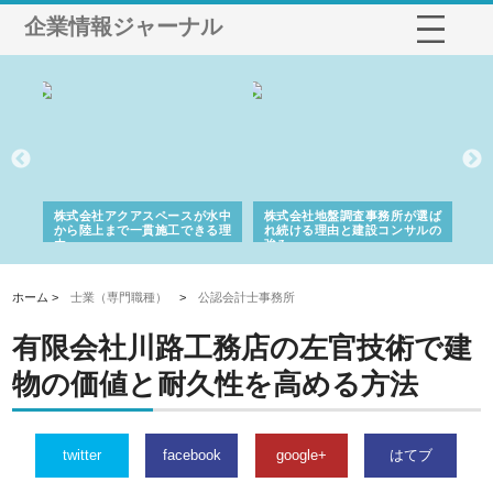
企業情報ジャーナル
シー
株式会社アクアスペースが水中
株式会社地盤調査事務所が選ば
株
ム導
から陸上まで一貫施工できる理
れ続ける理由と建設コンサルの
ス
由
強み
ホーム >
士業（専門職種）
>
公認会計士事務所
有限会社川路工務店の左官技術で建
物の価値と耐久性を高める方法
twitter
facebook
google+
はてブ