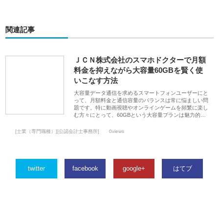
関連記事
ＪＣＮ株式会社のスマホドクターで月額
料金を抑えながら大容量60GBを賢く使
いこなす方法
大容量データ通信を求めるスマートフォンユーザーにと
って、月額料金と通信容量のバランスは常に悩ましい問
題です。特に動画視聴やオンラインゲームを頻繁に楽し
む方々にとって、60GBという大容量プランは魅力的…
[士業（専門職種）][公認会計士事務所]
0views
twitter
facebook
google+
はてブ