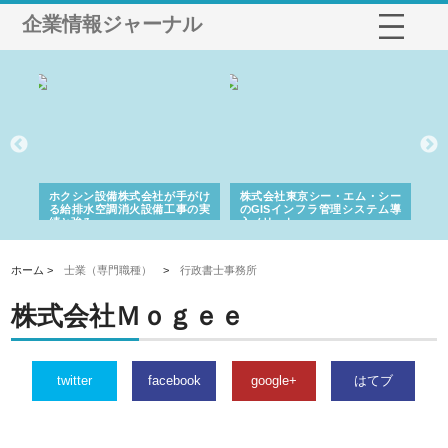
企業情報ジャーナル
る舗
ホクシン設備株式会社が手がけ
株式会社東京シー・エム・シー
株
る給排水空調消火設備工事の実
のGISインフラ管理システム導
か
績と強み
入メリット
由
ホーム >
士業（専門職種）
>
行政書士事務所
株式会社Ｍｏｇｅｅ
twitter
facebook
google+
はてブ