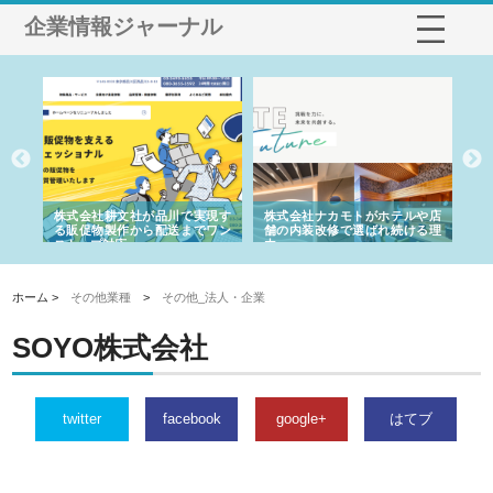
企業情報ジャーナル
ノー
株式会社耕文社が品川で実現す
株式会社ナカモトがホテルや店
株
の専
る販促物製作から配送までワン
舗の内装改修で選ばれ続ける理
れ
ストップ対応
由
強
ホーム >
その他業種
>
その他_法人・企業
SOYO株式会社
twitter
facebook
google+
はてブ