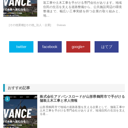
装工事や土木工事を手がける専門会社があります。地域
住民の生活を支える道路整備から、公共施設周辺の環境
整備まで、幅広い工事実績を持つ企業の取り組みと、
地…
[その他業種][その他_法人・企業]
0views
twitter
facebook
google+
はてブ
おすすめ記事
株式会社アドバンスロードが山形県鶴岡市で手がける
1
舗装土木工事と求人情報
山形県鶴岡市で地域の道路基盤を支える企業として、舗装工事や
土木工事を手がける専門会社があります。地域住民の生活を支え
る道…