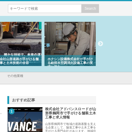
会社山形道路が手がける舗
ホクシン設備株式会社が手がけ
株式会社東京シー・
事と土木技術の全容
る給排水空調消火設備工事の実
のGISインフラ管理
績と強み
入メリット
その他業種
おすすめ記事
株式会社アドバンスロードが山
1
形県鶴岡市で手がける舗装土木
工事と求人情報
山形県鶴岡市で地域の道路基盤を支え
る企業として、舗装工事や土木工事を
手がける専門会社があります。地域住