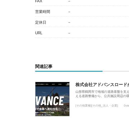
FAX
－
営業時間
－
定休日
－
URL
－
関連記事
株式会社アドバンスロード
山形県鶴岡市で地域の道路基盤を支
える道路整備から、公共施設周辺の
[その他業種][その他_法人・企業]
0vi