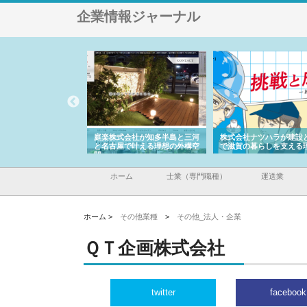
企業情報ジャーナル
アセットイノベーショ
庭楽株式会社が知多半島と三河
株式会社ナツハラが建設
ルーム投資で始める資
と名古屋で叶える理想の外構空
で滋賀の暮らしを支える
老後準備
間
ホーム
士業（専門職種）
運送業
ホーム >
その他業種
>
その他_法人・企業
ＱＴ企画株式会社
twitter
facebook