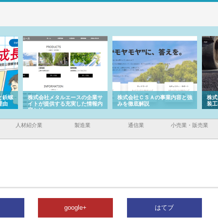
と鋲螺
株式会社メタルエースの企業サ
株式会社ＣＳＡの事業内容と強
株式
理由
イトが提供する充実した情報内
みを徹底解説
装工
容とは
人材紹介業
製造業
通信業
小売業・販売業
google+
はてブ