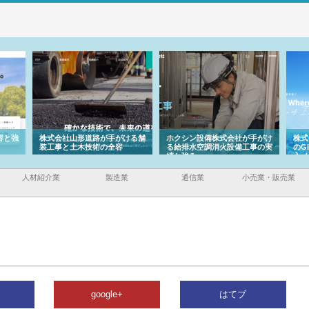
容と強
株式会社山形道路が手がける舗
ホクシン設備株式会社が手がけ
株式
装工事と土木技術の全容
る給排水空調消火設備工事の実
のG
績と強み
入メ
人材紹介業
製造業
通信業
小売業・販売業
google+
はてブ