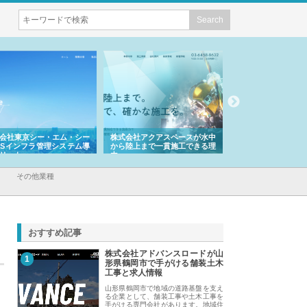
会社東京シー・エム・シー
株式会社アクアスペースが水中
株式会社地盤調査事
ISインフラ管理システム導
から陸上まで一貫施工できる理
れ続ける理由と建設
リット
由
強み
その他業種
おすすめ記事
株式会社アドバンスロードが山
1
形県鶴岡市で手がける舗装土木
工事と求人情報
山形県鶴岡市で地域の道路基盤を支え
る企業として、舗装工事や土木工事を
手がける専門会社があります。地域住