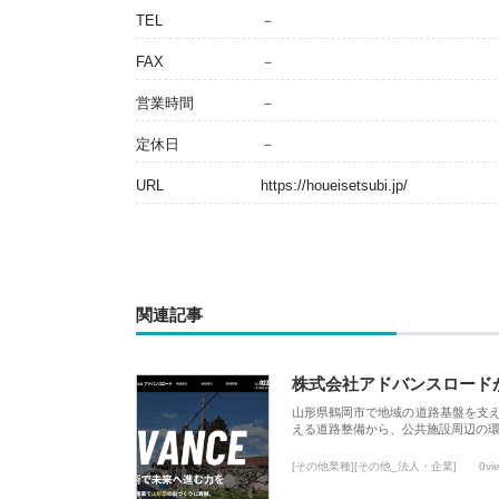
TEL
－
FAX
－
営業時間
－
定休日
－
URL
https://houeisetsubi.jp/
関連記事
株式会社アドバンスロード
山形県鶴岡市で地域の道路基盤を支
える道路整備から、公共施設周辺の
[その他業種][その他_法人・企業]
0vi