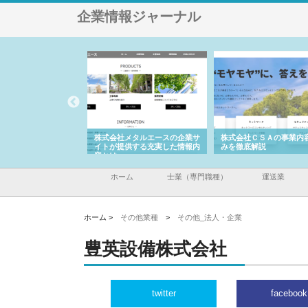
企業情報ジャーナル
ナツハラが建設と鋲螺
株式会社メタルエースの企業サ
株式会社ＣＳＡの事業内
暮らしを支える理由
イトが提供する充実した情報内
みを徹底解説
容とは
ホーム
士業（専門職種）
運送業
ホーム >
その他業種
>
その他_法人・企業
豊英設備株式会社
twitter
facebook