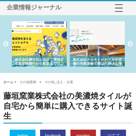
企業情報ジャーナル
ノー
株式会社耕文社が品川で実現す
株式会社ナカモトがホテルや店
株
の専
る販促物製作から配送までワン
舗の内装改修で選ばれ続ける理
れ
ストップ対応
由
強
ホーム >
その他業種
>
その他_法人・企業
藤垣窯業株式会社の美濃焼タイルが
自宅から簡単に購入できるサイト誕
生
twitter
facebook
google+
はてブ