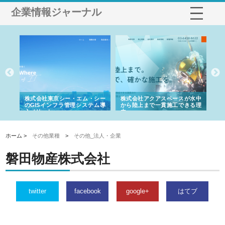
企業情報ジャーナル
がけ
株式会社東京シー・エム・シー
株式会社アクアスペースが水中
株
の実
のGISインフラ管理システム導
から陸上まで一貫施工できる理
れ
入メリット
由
強
ホーム >
その他業種
>
その他_法人・企業
磐田物産株式会社
twitter
facebook
google+
はてブ