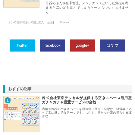
什器の導入や在庫管理、メンテナンスといった負担を考
えると二の足を踏んでしまうケースも少なくありませ
ん…
[その他業種][その他_法人・企業]
0views
twitter
facebook
google+
はてブ
おすすめ記事
株式会社東京デッセルが提供する空きスペース活用型
1
ガチャガチャ設置サービスの全貌
店舗や施設の空きスペースを収益源に変える発想は、経営者にと
って常に魅力的なテーマです。しかし、新たな什器の導入や在庫
管理…