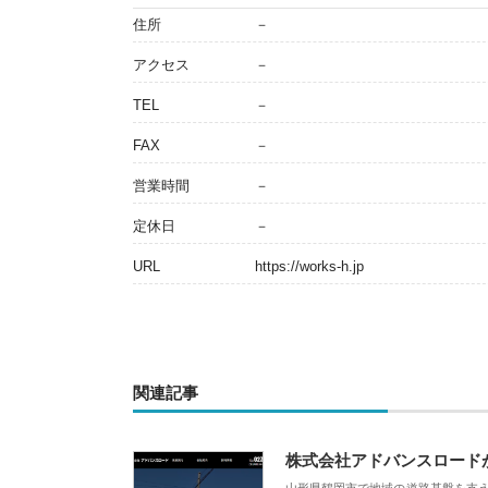
住所
－
アクセス
－
TEL
－
FAX
－
営業時間
－
定休日
－
URL
https://works-h.jp
関連記事
株式会社アドバンスロード
山形県鶴岡市で地域の道路基盤を支