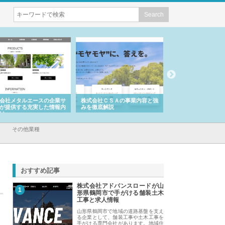
会社メタルエースの企業サ
株式会社ＣＳＡの事業内容と強
株式会社山形道路が
が提供する充実した情報内
みを徹底解説
装工事と土木技術の
は
その他業種
おすすめ記事
株式会社アドバンスロードが山
1
形県鶴岡市で手がける舗装土木
工事と求人情報
山形県鶴岡市で地域の道路基盤を支え
る企業として、舗装工事や土木工事を
手がける専門会社があります。地域住