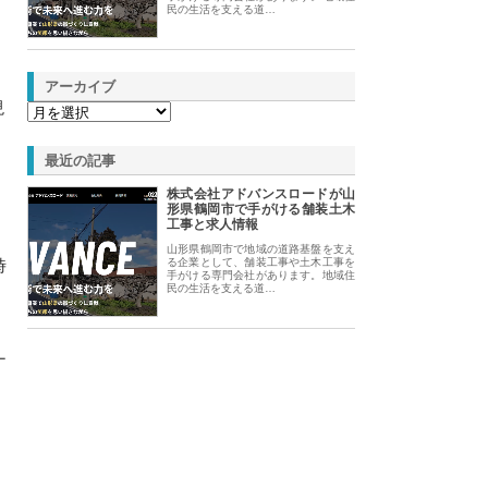
民の生活を支える道…
アーカイブ
現
、
最近の記事
株式会社アドバンスロードが山
形県鶴岡市で手がける舗装土木
工事と求人情報
山形県鶴岡市で地域の道路基盤を支え
時
る企業として、舗装工事や土木工事を
手がける専門会社があります。地域住
民の生活を支える道…
ナ