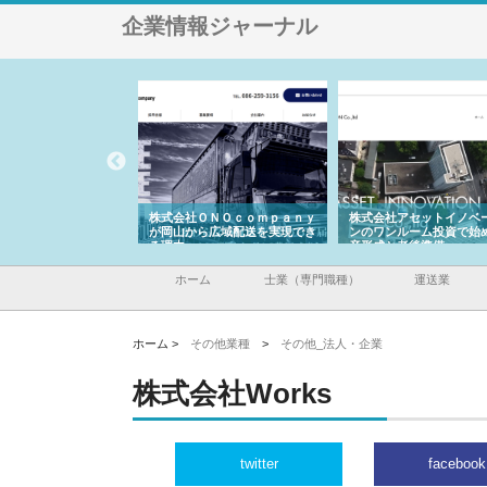
企業情報ジャーナル
翔栄が草津市で担う建
株式会社ＯＮＯｃｏｍｐａｎｙ
株式会社アセットイノベ
事の現場力と信頼性
が岡山から広域配送を実現でき
ンのワンルーム投資で始
る理由
産形成と老後準備
ホーム
士業（専門職種）
運送業
ホーム >
その他業種
>
その他_法人・企業
株式会社Works
twitter
facebook