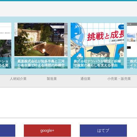
ーショ
庭楽株式会社が知多半島と三河
株式会社ナツハラが建設と鋲螺
株式
める資
と名古屋で叶える理想の外構空
で滋賀の暮らしを支える理由
イト
間
容と
人材紹介業
製造業
通信業
小売業・販売業
google+
はてブ