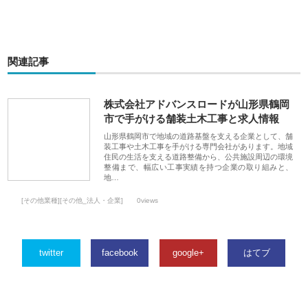
関連記事
株式会社アドバンスロードが山形県鶴岡
市で手がける舗装土木工事と求人情報
山形県鶴岡市で地域の道路基盤を支える企業として、舗
装工事や土木工事を手がける専門会社があります。地域
住民の生活を支える道路整備から、公共施設周辺の環境
整備まで、幅広い工事実績を持つ企業の取り組みと、
地…
[その他業種][その他_法人・企業]
0views
twitter
facebook
google+
はてブ