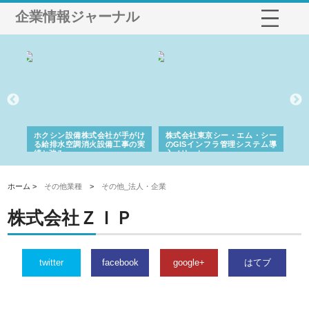
企業情報ジャーナル
る舗
ホクシン設備株式会社が手がけ
株式会社東京シー・エム・シー
株
る給排水空調消火設備工事の実
のGISインフラ管理システム導
か
績と強み
入メリット
由
ホーム >
その他業種
>
その他_法人・企業
株式会社ＺＩＰ
twitter
facebook
google+
はてブ