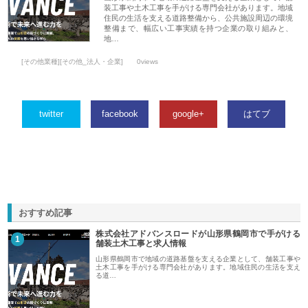
装工事や土木工事を手がける専門会社があります。地域
住民の生活を支える道路整備から、公共施設周辺の環境
整備まで、幅広い工事実績を持つ企業の取り組みと、
地…
[その他業種][その他_法人・企業]
0views
twitter
facebook
google+
はてブ
おすすめ記事
株式会社アドバンスロードが山形県鶴岡市で手がける
1
舗装土木工事と求人情報
山形県鶴岡市で地域の道路基盤を支える企業として、舗装工事や
土木工事を手がける専門会社があります。地域住民の生活を支え
る道…