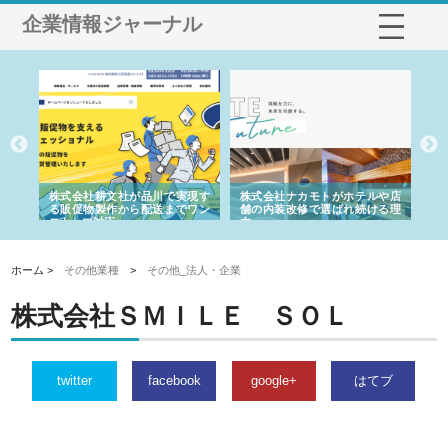
企業情報ジャーナル
ノー
株式会社耕文社が品川で実現す
株式会社ナカモトがホテルや店
株
の専
る販促物製作から配送までワン
舗の内装改修で選ばれ続ける理
れ
ストップ対応
由
強
ホーム >
その他業種
>
その他_法人・企業
株式会社ＳＭＩＬＥ ＳＯＬ
twitter
facebook
google+
はてブ