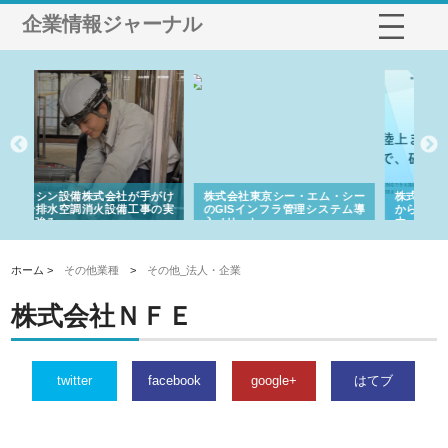
企業情報ジャーナル
ー・エム・シー
株式会社アクアスペースが水中
株式会社地盤調査事務所が選
管理システム導
から陸上まで一貫施工できる理
れ続ける理由と建設コンサル
由
強み
ホーム >
その他業種
>
その他_法人・企業
株式会社ＮＦＥ
twitter
facebook
google+
はてブ