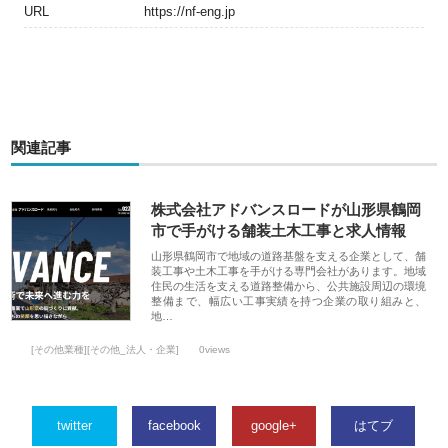
URL
https://nf-eng.jp
関連記事
株式会社アドバンスロードが山形県鶴岡
市で手がける舗装土木工事と求人情報
山形県鶴岡市で地域の道路基盤を支える企業として、舗
装工事や土木工事を手がける専門会社があります。地域
住民の生活を支える道路整備から、公共施設周辺の環境
整備まで、幅広い工事実績を持つ企業の取り組みと、
地…
[その他業種][その他_法人・企業]
0views
twitter
facebook
google+
はてブ