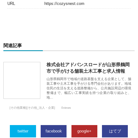
URL
https://cozysnest.com
関連記事
株式会社アドバンスロードが山形県鶴岡
市で手がける舗装土木工事と求人情報
山形県鶴岡市で地域の道路基盤を支える企業として、舗
装工事や土木工事を手がける専門会社があります。地域
住民の生活を支える道路整備から、公共施設周辺の環境
整備まで、幅広い工事実績を持つ企業の取り組みと、
地…
[その他業種][その他_法人・企業]
0views
twitter
facebook
google+
はてブ