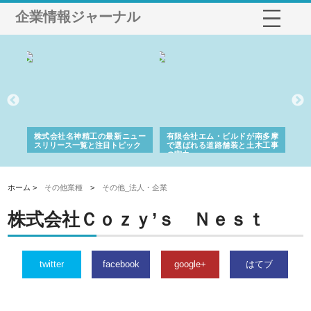
企業情報ジャーナル
選ば
株式会社名神精工の最新ニュー
有限会社エム・ビルドが南多摩
有
ルの
スリリース一覧と注目トピック
で選ばれる道路舗装と土木工事
ネ
の実力
ホーム >
その他業種
>
その他_法人・企業
株式会社Ｃｏｚｙ’ｓ Ｎｅｓｔ
twitter
facebook
google+
はてブ