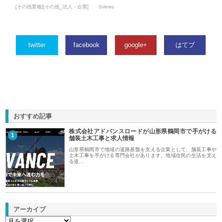
[その他業種][その他_法人・企業]
0views
twitter
facebook
google+
はてブ
おすすめ記事
株式会社アドバンスロードが山形県鶴岡市で手がける
1
舗装土木工事と求人情報
山形県鶴岡市で地域の道路基盤を支える企業として、舗装工事や
土木工事を手がける専門会社があります。地域住民の生活を支え
る道…
アーカイブ