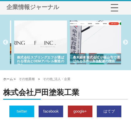
企業情報ジャーナル
や店
株式会社スプリングエフが選ば
桑木給食株式会社が福山市で選
株
る理
れる理由とOEMアパレル製造の
ばれる手作り弁当配達の理由
れ
強み
ホーム >
その他業種
>
その他_法人・企業
株式会社戸田塗装工業
twitter
facebook
google+
はてブ