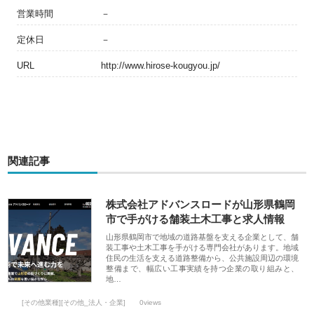
営業時間
－
定休日
－
URL
http://www.hirose-kougyou.jp/
関連記事
株式会社アドバンスロードが山形県鶴岡
市で手がける舗装土木工事と求人情報
山形県鶴岡市で地域の道路基盤を支える企業として、舗
装工事や土木工事を手がける専門会社があります。地域
住民の生活を支える道路整備から、公共施設周辺の環境
整備まで、幅広い工事実績を持つ企業の取り組みと、
地…
[その他業種][その他_法人・企業]
0views