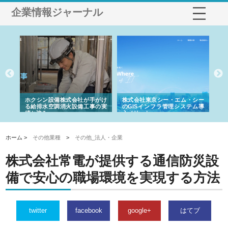
企業情報ジャーナル
る舗
ホクシン設備株式会社が手がけ
株式会社東京シー・エム・シー
株
る給排水空調消火設備工事の実
のGISインフラ管理システム導
か
績と強み
入メリット
由
ホーム >
その他業種
>
その他_法人・企業
株式会社常電が提供する通信防災設
備で安心の職場環境を実現する方法
twitter
facebook
google+
はてブ