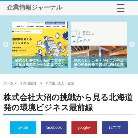
企業情報ジャーナル
ノー
株式会社耕文社が品川で実現す
株式会社ナカモトがホテルや店
株
の専
る販促物製作から配送までワン
舗の内装改修で選ばれ続ける理
れ
ストップ対応
由
強
ホーム >
その他業種
>
その他_法人・企業
株式会社大沼の挑戦から見る北海道
発の環境ビジネス最前線
twitter
facebook
google+
はてブ