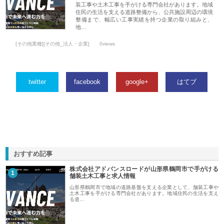
装工事や土木工事を手がける専門会社があります。地域
住民の生活を支える道路整備から、公共施設周辺の環境
整備まで、幅広い工事実績を持つ企業の取り組みと、
地…
[その他業種][その他_法人・企業]
0views
twitter
facebook
google+
はてブ
おすすめ記事
株式会社アドバンスロードが山形県鶴岡市で手がける
1
舗装土木工事と求人情報
山形県鶴岡市で地域の道路基盤を支える企業として、舗装工事や
土木工事を手がける専門会社があります。地域住民の生活を支え
る道…