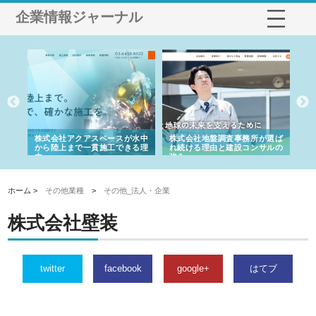
企業情報ジャーナル
シー
株式会社アクアスペースが水中
株式会社地盤調査事務所が選ば
株
ム導
から陸上まで一貫施工できる理
れ続ける理由と建設コンサルの
ス
由
強み
ホーム >
その他業種
>
その他_法人・企業
株式会社壁装
twitter
facebook
google+
はてブ