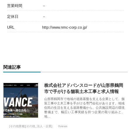
営業時間
－
定休日
－
URL
http://www.nmc-corp.co.jp/
関連記事
株式会社アドバンスロードが山形県鶴岡
市で手がける舗装土木工事と求人情報
山形県鶴岡市で地域の道路基盤を支える企業として、舗
装工事や土木工事を手がける専門会社があります。地域
住民の生活を支える道路整備から、公共施設周辺の環境
整備まで、幅広い工事実績を持つ企業の取り組みと、
地…
[その他業種][その他_法人・企業]
0views