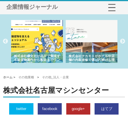
企業情報ジャーナル
ノー
株式会社耕文社が品川で実現す
株式会社ナカモトがホテルや店
株
の専
る販促物製作から配送までワン
舗の内装改修で選ばれ続ける理
れ
ストップ対応
由
強
ホーム >
その他業種
>
その他_法人・企業
株式会社名古屋マシンセンター
twitter
facebook
google+
はてブ