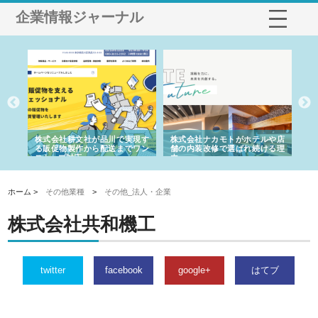
企業情報ジャーナル
ノー
株式会社耕文社が品川で実現す
株式会社ナカモトがホテルや店
株
の専
る販促物製作から配送までワン
舗の内装改修で選ばれ続ける理
れ
ストップ対応
由
強
ホーム >
その他業種
>
その他_法人・企業
株式会社共和機工
twitter
facebook
google+
はてブ