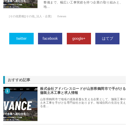
整備まで、幅広い工事実績を持つ企業の取り組みと、
地…
[その他業種][その他_法人・企業]
0views
twitter
facebook
google+
はてブ
おすすめ記事
株式会社アドバンスロードが山形県鶴岡市で手がける
1
舗装土木工事と求人情報
山形県鶴岡市で地域の道路基盤を支える企業として、舗装工事や
土木工事を手がける専門会社があります。地域住民の生活を支え
る道…