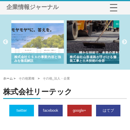
企業情報ジャーナル
業サ
株式会社ＣＳＡの事業内容と強
株式会社山形道路が手がける舗
ホ
報内
みを徹底解説
装工事と土木技術の全容
る
績
ホーム >
その他業種
>
その他_法人・企業
株式会社リーテック
twitter
facebook
google+
はてブ