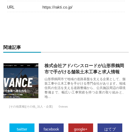
URL
https://rakti.co.jp/
関連記事
株式会社アドバンスロードが山形県鶴岡
市で手がける舗装土木工事と求人情報
山形県鶴岡市で地域の道路基盤を支える企業として、舗
装工事や土木工事を手がける専門会社があります。地域
住民の生活を支える道路整備から、公共施設周辺の環境
整備まで、幅広い工事実績を持つ企業の取り組みと、
地…
[その他業種][その他_法人・企業]
0views
twitter
facebook
google+
はてブ