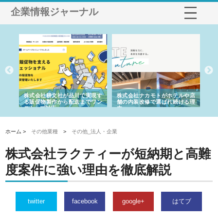
企業情報ジャーナル
ノー
株式会社耕文社が品川で実現す
株式会社ナカモトがホテルや店
株
の専
る販促物製作から配送までワン
舗の内装改修で選ばれ続ける理
れ
ストップ対応
由
強
ホーム >
その他業種
>
その他_法人・企業
株式会社ラクティーが短納期と高難
度案件に強い理由を徹底解説
twitter
facebook
google+
はてブ