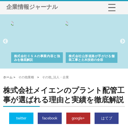
企業情報ジャーナル
業サ
株式会社ＣＳＡの事業内容と強
株式会社山形道路が手がける舗
ホ
報内
みを徹底解説
装工事と土木技術の全容
る
績
ホーム >
その他業種
>
その他_法人・企業
株式会社メイエンのプラント配管工
事が選ばれる理由と実績を徹底解説
twitter
facebook
google+
はてブ