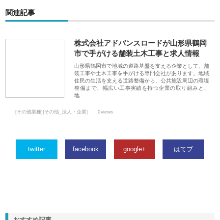
関連記事
株式会社アドバンスロードが山形県鶴岡
市で手がける舗装土木工事と求人情報
山形県鶴岡市で地域の道路基盤を支える企業として、舗
装工事や土木工事を手がける専門会社があります。地域
住民の生活を支える道路整備から、公共施設周辺の環境
整備まで、幅広い工事実績を持つ企業の取り組みと、
地…
[その他業種][その他_法人・企業]
0views
twitter
facebook
google+
はてブ
おすすめ記事