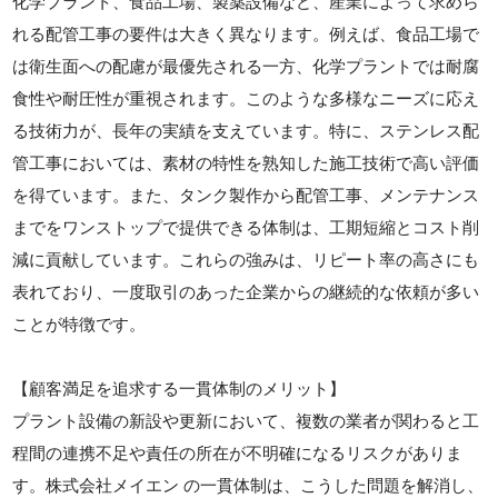
化学プラント、食品工場、製薬設備など、産業によって求めら
れる配管工事の要件は大きく異なります。例えば、食品工場で
は衛生面への配慮が最優先される一方、化学プラントでは耐腐
食性や耐圧性が重視されます。このような多様なニーズに応え
る技術力が、長年の実績を支えています。特に、ステンレス配
管工事においては、素材の特性を熟知した施工技術で高い評価
を得ています。また、タンク製作から配管工事、メンテナンス
までをワンストップで提供できる体制は、工期短縮とコスト削
減に貢献しています。これらの強みは、リピート率の高さにも
表れており、一度取引のあった企業からの継続的な依頼が多い
ことが特徴です。
【顧客満足を追求する一貫体制のメリット】
プラント設備の新設や更新において、複数の業者が関わると工
程間の連携不足や責任の所在が不明確になるリスクがありま
す。株式会社メイエン の一貫体制は、こうした問題を解消し、