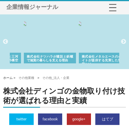
企業情報ジャーナル
三河
株式会社ナツハラが建設と鋲螺
株式会社メタルエースの企業サ
株
構空
で滋賀の暮らしを支える理由
イトが提供する充実した情報内
み
容とは
ホーム >
その他業種
>
その他_法人・企業
株式会社ディンゴの金物取り付け技
術が選ばれる理由と実績
twitter
facebook
google+
はてブ