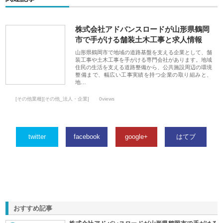
株式会社アドバンスロードが山形県鶴岡
市で手がける舗装土木工事と求人情報
山形県鶴岡市で地域の道路基盤を支える企業として、舗
装工事や土木工事を手がける専門会社があります。地域
住民の生活を支える道路整備から、公共施設周辺の環境
整備まで、幅広い工事実績を持つ企業の取り組みと、
地…
[その他業種][その他_法人・企業]
0views
twitter
facebook
google+
はてブ
おすすめ記事