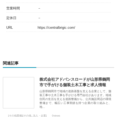
営業時間
－
定休日
－
URL
https://centralbrigic.com/
関連記事
株式会社アドバンスロードが山形県鶴岡
市で手がける舗装土木工事と求人情報
山形県鶴岡市で地域の道路基盤を支える企業として、舗
装工事や土木工事を手がける専門会社があります。地域
住民の生活を支える道路整備から、公共施設周辺の環境
整備まで、幅広い工事実績を持つ企業の取り組みと、
地…
[その他業種][その他_法人・企業]
0views