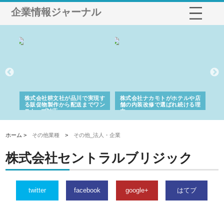
企業情報ジャーナル
ノー
株式会社耕文社が品川で実現す
株式会社ナカモトがホテルや店
株
の専
る販促物製作から配送までワン
舗の内装改修で選ばれ続ける理
れ
ストップ対応
由
強
ホーム >
その他業種
>
その他_法人・企業
株式会社セントラルブリジック
twitter
facebook
google+
はてブ