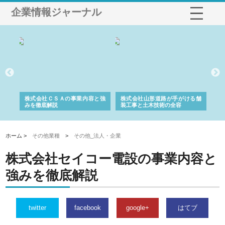
企業情報ジャーナル
業サ
株式会社ＣＳＡの事業内容と強
株式会社山形道路が手がける舗
ホ
報内
みを徹底解説
装工事と土木技術の全容
る
績
ホーム >
その他業種
>
その他_法人・企業
株式会社セイコー電設の事業内容と
強みを徹底解説
twitter
facebook
google+
はてブ