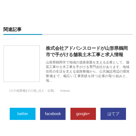
関連記事
株式会社アドバンスロードが山形県鶴岡
市で手がける舗装土木工事と求人情報
山形県鶴岡市で地域の道路基盤を支える企業として、舗
装工事や土木工事を手がける専門会社があります。地域
住民の生活を支える道路整備から、公共施設周辺の環境
整備まで、幅広い工事実績を持つ企業の取り組みと、
地…
[その他業種][その他_法人・企業]
0views
twitter
facebook
google+
はてブ