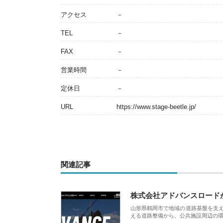
アクセス
－
TEL
－
FAX
－
営業時間
－
定休日
－
URL
https://www.stage-beetle.jp/
関連記事
株式会社アドバンスロード
山形県鶴岡市で地域の道路基盤を支
える道路整備から、公共施設周辺の