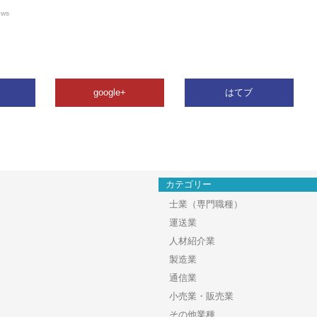
ews
google+
はてブ
カテゴリー
士業（専門職種）
運送業
人材紹介業
製造業
通信業
小売業・販売業
その他業種