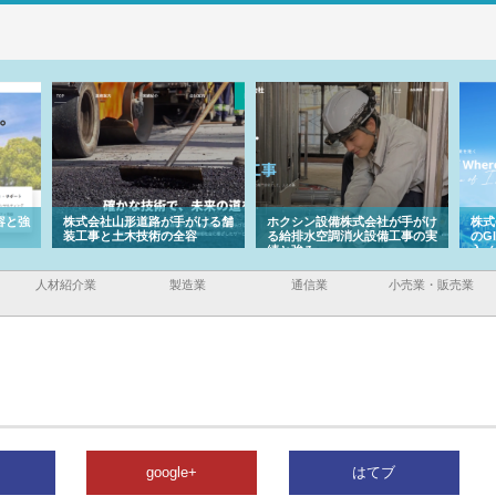
容と強
株式会社山形道路が手がける舗
ホクシン設備株式会社が手がけ
株式
装工事と土木技術の全容
る給排水空調消火設備工事の実
のG
績と強み
入メ
人材紹介業
製造業
通信業
小売業・販売業
google+
はてブ