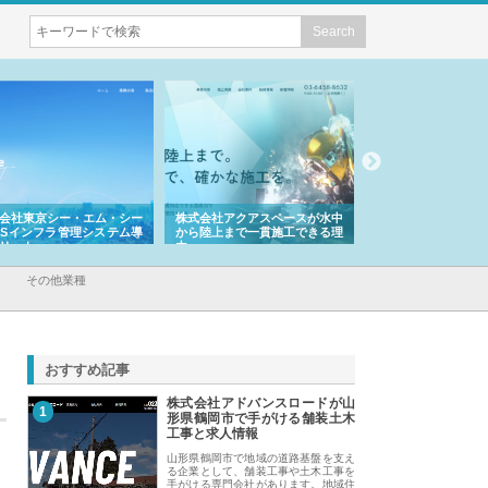
会社東京シー・エム・シー
株式会社アクアスペースが水中
株式会社地盤調査事
ISインフラ管理システム導
から陸上まで一貫施工できる理
れ続ける理由と建設
リット
由
強み
その他業種
おすすめ記事
株式会社アドバンスロードが山
1
形県鶴岡市で手がける舗装土木
工事と求人情報
山形県鶴岡市で地域の道路基盤を支え
る企業として、舗装工事や土木工事を
手がける専門会社があります。地域住