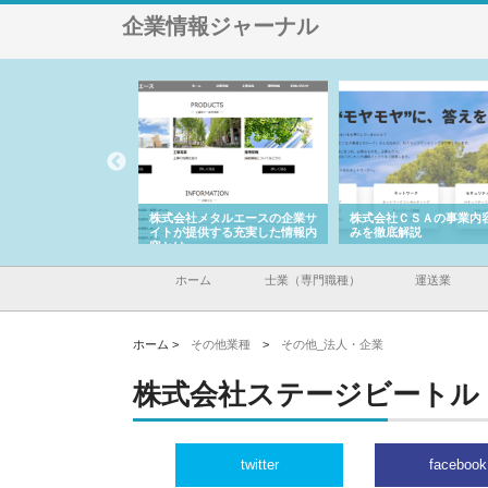
企業情報ジャーナル
ナツハラが建設と鋲螺
株式会社メタルエースの企業サ
株式会社ＣＳＡの事業内
暮らしを支える理由
イトが提供する充実した情報内
みを徹底解説
容とは
ホーム
士業（専門職種）
運送業
ホーム >
その他業種
>
その他_法人・企業
株式会社ステージビートル
twitter
facebook