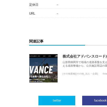
定休日
－
URL
－
関連記事
株式会社アドバンスロード
山形県鶴岡市で地域の道路基盤を支
える道路整備から、公共施設周辺の
[その他業種][その他_法人・企業]
0vi
twitter
facebook