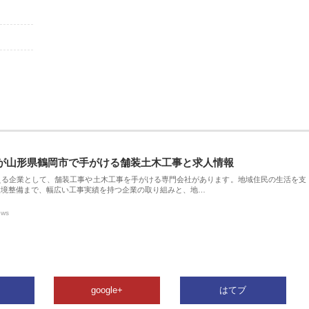
が山形県鶴岡市で手がける舗装土木工事と求人情報
える企業として、舗装工事や土木工事を手がける専門会社があります。地域住民の生活を支
環境整備まで、幅広い工事実績を持つ企業の取り組みと、地…
ews
google+
はてブ