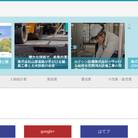
ける舗
ホクシン設備株式会社が手がけ
株式会社東京シー・エム・シー
株式
る給排水空調消火設備工事の実
のGISインフラ管理システム導
から
績と強み
入メリット
由
人材紹介業
製造業
通信業
小売業・販売業
google+
はてブ