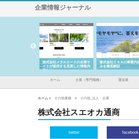
企業情報ジャーナル
メタルエースの企業サ
株式会社ＣＳＡの事業内容と強
株式会社山形道路が手が
供する充実した情報内
みを徹底解説
装工事と土木技術の全容
ホーム
士業（専門職種）
運送業
ホーム >
その他業種
>
その他_法人・企業
株式会社スエオカ通商
twitter
facebook