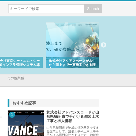
会社アクアスペースが水中
株式会社地盤調査事務所が選ば
株式会社名神精工の
陸上まで一貫施工できる理
れ続ける理由と建設コンサルの
スリリース一覧と注
強み
その他業種
おすすめ記事
株式会社アドバンスロードが山
1
形県鶴岡市で手がける舗装土木
工事と求人情報
山形県鶴岡市で地域の道路基盤を支え
る企業として、舗装工事や土木工事を
手がける専門会社があります。地域住