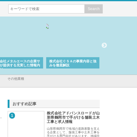
会社メタルエースの企業サ
株式会社ＣＳＡの事業内容と強
株式会社山形道路が
が提供する充実した情報内
みを徹底解説
装工事と土木技術の
は
その他業種
おすすめ記事
株式会社アドバンスロードが山
1
形県鶴岡市で手がける舗装土木
工事と求人情報
山形県鶴岡市で地域の道路基盤を支え
る企業として、舗装工事や土木工事を
手がける専門会社があります。地域住