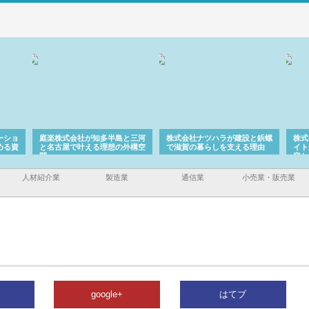
ーショ
庭楽株式会社が知多半島と三河
株式会社ナツハラが建設と鋲螺
株式
める資
と名古屋で叶える理想の外構空
で滋賀の暮らしを支える理由
イト
間
容と
人材紹介業
製造業
通信業
小売業・販売業
google+
はてブ