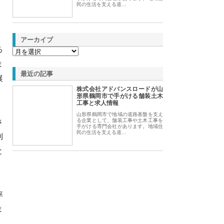
民の生活を支える道…
アーカイブ
る
ま
最近の記事
展
株式会社アドバンスロードが山
形県鶴岡市で手がける舗装土木
工事と求人情報
山形県鶴岡市で地域の道路基盤を支え
さ
る企業として、舗装工事や土木工事を
手がける専門会社があります。地域住
民の生活を支える道…
利
と
率
ま