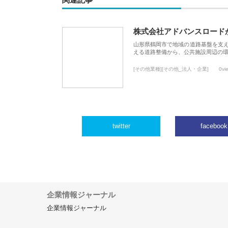
関連記事
株式会社アドバンスロード
山形県鶴岡市で地域の道路基盤を支
える道路整備から、公共施設周辺の
[その他業種][その他_法人・企業]
0vi
twitter
facebook
企業情報ジャーナル
企業情報ジャーナル