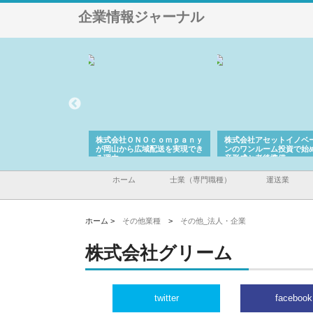
企業情報ジャーナル
翔栄が草津市で担う建
株式会社ＯＮＯｃｏｍｐａｎｙ
株式会社アセットイノベ
事の現場力と信頼性
が岡山から広域配送を実現でき
ンのワンルーム投資で始
る理由
産形成と老後準備
ホーム
士業（専門職種）
運送業
ホーム >
その他業種
>
その他_法人・企業
株式会社グリーム
twitter
facebook