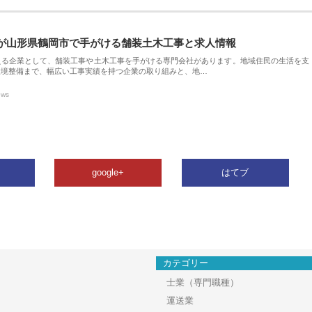
が山形県鶴岡市で手がける舗装土木工事と求人情報
える企業として、舗装工事や土木工事を手がける専門会社があります。地域住民の生活を支
環境整備まで、幅広い工事実績を持つ企業の取り組みと、地…
ews
google+
はてブ
カテゴリー
士業（専門職種）
運送業