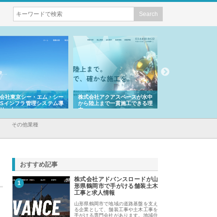
会社東京シー・エム・シー
株式会社アクアスペースが水中
株式会社地盤調査事
ISインフラ管理システム導
から陸上まで一貫施工できる理
れ続ける理由と建設
リット
由
強み
その他業種
おすすめ記事
株式会社アドバンスロードが山
1
形県鶴岡市で手がける舗装土木
工事と求人情報
山形県鶴岡市で地域の道路基盤を支え
る企業として、舗装工事や土木工事を
手がける専門会社があります。地域住