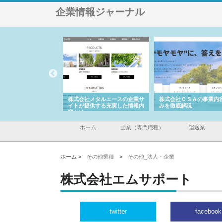
企業情報ジャーナル
ナツハラが建設と鋲螺
株式会社メタルエースの企業サ
株式会社ＣＳＡの事業内
暮らしを支える理由
イトが提供する充実した情報内
みを徹底解説
容とは
ホーム
士業（専門職種）
運送業
ホーム >
その他業種
>
その他_法人・企業
株式会社エムサポート
twitter
facebook