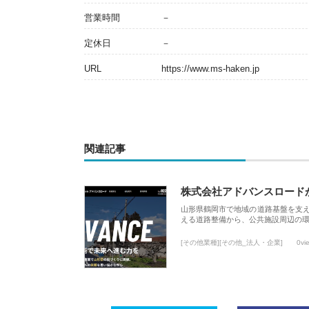
営業時間
－
定休日
－
URL
https://www.ms-haken.jp
関連記事
株式会社アドバンスロード
山形県鶴岡市で地域の道路基盤を支
える道路整備から、公共施設周辺の
[その他業種][その他_法人・企業]
0vi