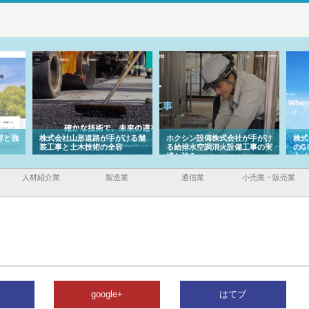
容と強
株式会社山形道路が手がける舗
ホクシン設備株式会社が手がけ
株式
装工事と土木技術の全容
る給排水空調消火設備工事の実
のG
績と強み
入メ
人材紹介業
製造業
通信業
小売業・販売業
google+
はてブ