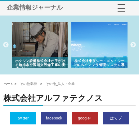
企業情報ジャーナル
る舗
ホクシン設備株式会社が手がけ
株式会社東京シー・エム・シー
株
る給排水空調消火設備工事の実
のGISインフラ管理システム導
か
績と強み
入メリット
由
ホーム >
その他業種
>
その他_法人・企業
株式会社アルファテクノス
twitter
facebook
google+
はてブ