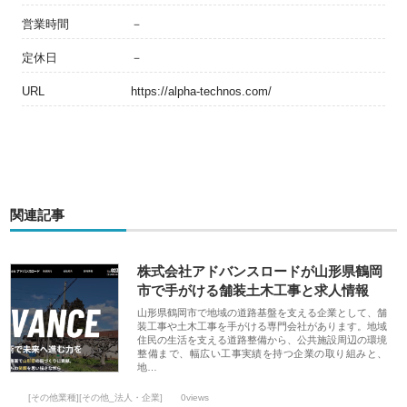
営業時間
－
定休日
－
URL
https://alpha-technos.com/
関連記事
株式会社アドバンスロードが山形県鶴岡
市で手がける舗装土木工事と求人情報
山形県鶴岡市で地域の道路基盤を支える企業として、舗
装工事や土木工事を手がける専門会社があります。地域
住民の生活を支える道路整備から、公共施設周辺の環境
整備まで、幅広い工事実績を持つ企業の取り組みと、
地…
[その他業種][その他_法人・企業]
0views