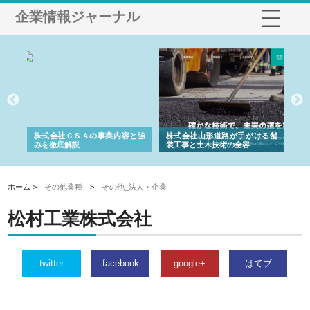
企業情報ジャーナル
業サ
株式会社ＣＳＡの事業内容と強
株式会社山形道路が手がける舗
ホ
報内
みを徹底解説
装工事と土木技術の全容
る
績
ホーム >
その他業種
>
その他_法人・企業
松村工業株式会社
twitter
facebook
google+
はてブ