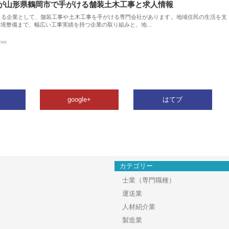
が山形県鶴岡市で手がける舗装土木工事と求人情報
える企業として、舗装工事や土木工事を手がける専門会社があります。地域住民の生活を支
環境整備まで、幅広い工事実績を持つ企業の取り組みと、地…
ews
google+
はてブ
カテゴリー
士業（専門職種）
運送業
人材紹介業
製造業