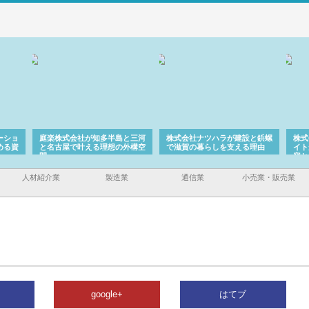
ーショ
庭楽株式会社が知多半島と三河
株式会社ナツハラが建設と鋲螺
株式
める資
と名古屋で叶える理想の外構空
で滋賀の暮らしを支える理由
イト
間
容と
人材紹介業
製造業
通信業
小売業・販売業
google+
はてブ