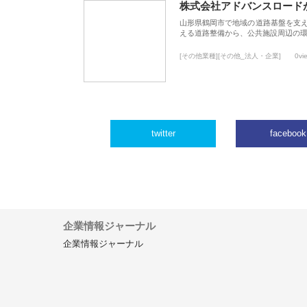
株式会社アドバンスロード
山形県鶴岡市で地域の道路基盤を支
える道路整備から、公共施設周辺の
[その他業種][その他_法人・企業]
0vi
twitter
facebook
企業情報ジャーナル
企業情報ジャーナル