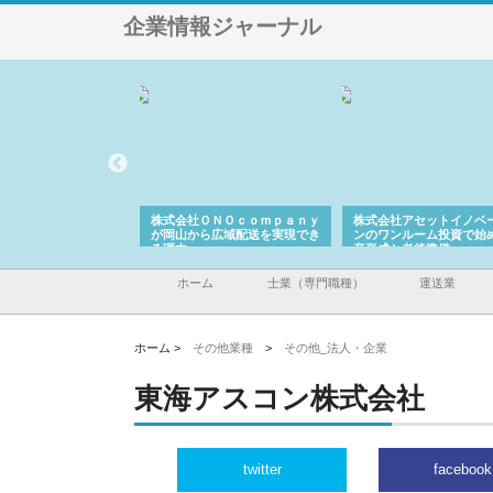
企業情報ジャーナル
翔栄が草津市で担う建
株式会社ＯＮＯｃｏｍｐａｎｙ
株式会社アセットイノベ
事の現場力と信頼性
が岡山から広域配送を実現でき
ンのワンルーム投資で始
る理由
産形成と老後準備
ホーム
士業（専門職種）
運送業
ホーム >
その他業種
>
その他_法人・企業
東海アスコン株式会社
twitter
facebook